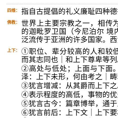
指自古提倡的礼义廉耻四种德
四维：
世界上主要宗教之一，相传
佛教：
的迦毗罗卫国（今尼泊尔 境
泛流传于亚洲的许多国家。西
①职位、辈分较高的人和较
上下：
而其志同也｜和上下尊卑等列
②高处与低处；上面与下面
泽：上下未形，何由考之｜畴
③犹言增减：从其爵而上下之
④表示程度的高低，事物的优
⑤犹言古今：篇章博举，通于
⑥犹言前后：上下文｜上下要