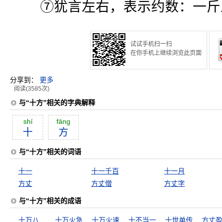
⑦犹言左右，表示约数：一斤
试试手机扫一扫
在你手机上继续浏览此页面
分享到：
更多
阅读(3585次)
与“十方”相关的字典解释
shí
fāng
十
方
与“十方”相关的词语
十一
十一千百
十一月
方丈
方丈僧
方丈字
与“十方”相关的成语
十万八千里
十万火急
十万火速
十不当一
十世单传
方丈