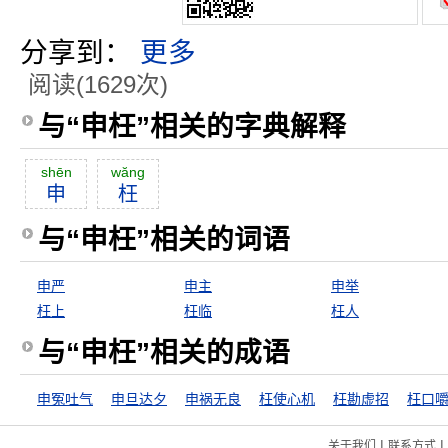
分享到：
更多
阅读(1629次)
与“申枉”相关的字典解释
shēn
wăng
申
枉
与“申枉”相关的词语
申严
申主
申举
枉上
枉临
枉人
与“申枉”相关的成语
申冤吐气
申旦达夕
申祸无良
枉使心机
枉勘虚招
枉口
|
|
关于我们
联系方式