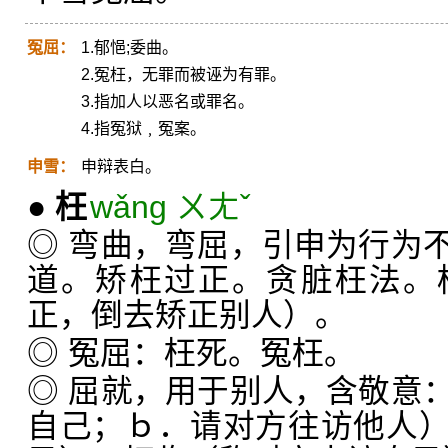
冤屈：
1.郁悒;委曲。
2.冤枉，无罪而被诬为有罪。
3.指加人以恶名或罪名。
4.指冤狱﹐冤案。
申雪：
申辩表白。
●
枉
wǎng ㄨㄤˇ
◎ 弯曲，弯屈，引申为行为
道。矫枉过正。贪脏枉法。
正，倒去矫正别人）。
◎ 冤屈：枉死。冤枉。
◎ 屈就，用于别人，含敬意
自己；ｂ．请对方往访他人