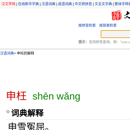
汉文学网
|
在线新华字典
|
汉语词典
|
成语词典
|
中文转拼音
|
文言文字典
|
繁体字转
按拼音检索
按部首检索
提示：
支持拼音查询，例：“wen xu
汉语词典
>
申枉的解释
申枉
shēn wǎng
词典解释
申雪冤屈。