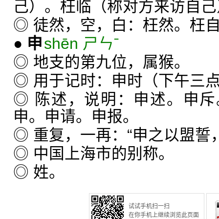
己）。枉临（称对方来访自己
◎ 徒然，空，白：枉然。枉
●
申
shēn ㄕㄣˉ
◎ 地支的第九位，属猴。
◎ 用于记时：申时（下午三
◎ 陈述，说明：申述。申
申。申请。申报。
◎ 重复，一再：“申之以盟誓
◎ 中国上海市的别称。
◎ 姓。
试试手机扫一扫
在你手机上继续浏览此页面