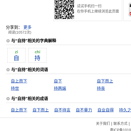
试试手机扫一扫
在你手机上继续浏览此页面
分享到：
更多
阅读(10572次)
与“自持”相关的字典解释
zì
chí
自
持
与“自持”相关的词语
自上而下
自下
自下而上
持世
持两端
持丧
与“自持”相关的成语
自上而下
自下而上
自不待言
自不量力
自业自得
持久
|
|
关于我们
联系方式
粤ICP备1010