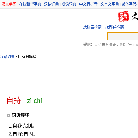
汉文学网
|
在线新华字典
|
汉语词典
|
成语词典
|
中文转拼音
|
文言文字典
|
繁体字转
按拼音检索
按部首检索
提示：
支持拼音查询，例：“wen xu
汉语词典
>
自持的解释
自持
zì chí
词典解释
1.自我克制。
2.自守;自固。