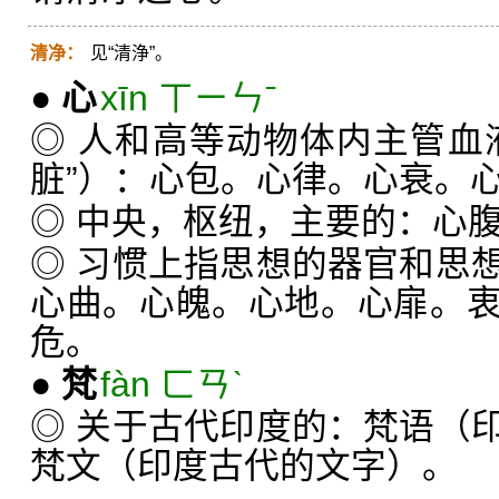
清净：
见“清浄”。
●
心
xīn ㄒㄧㄣˉ
◎ 人和高等动物体内主管血
脏”）：心包。心律。心衰。
◎ 中央，枢纽，主要的：心
◎ 习惯上指思想的器官和思
心曲。心魄。心地。心扉。
危。
●
梵
fàn ㄈㄢˋ
◎ 关于古代印度的：梵语（
梵文（印度古代的文字）。