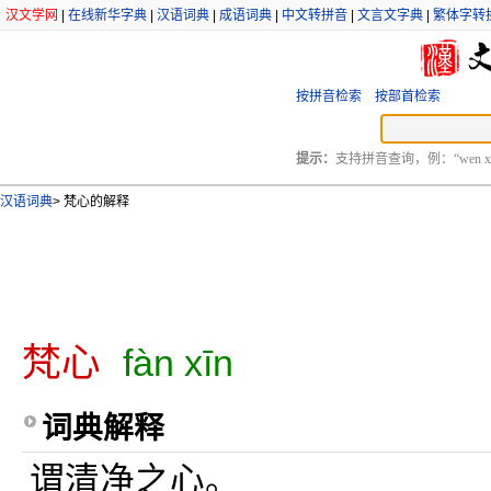
汉文学网
|
在线新华字典
|
汉语词典
|
成语词典
|
中文转拼音
|
文言文字典
|
繁体字转
按拼音检索
按部首检索
提示：
支持拼音查询，例：“wen xu
汉语词典
>
梵心的解释
梵心
fàn xīn
词典解释
谓清净之心。