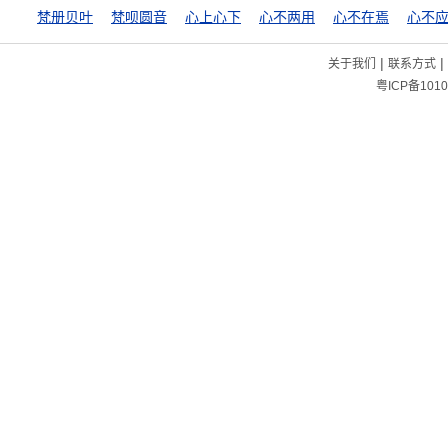
梵册贝叶
梵呗圆音
心上心下
心不两用
心不在焉
心不
|
|
关于我们
联系方式
粤ICP备1010