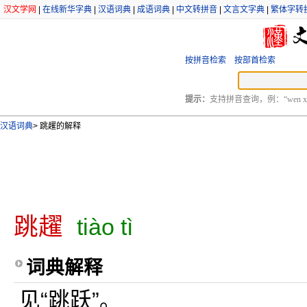
汉文学网
|
在线新华字典
|
汉语词典
|
成语词典
|
中文转拼音
|
文言文字典
|
繁体字转
按拼音检索
按部首检索
提示：
支持拼音查询，例：“wen xu
汉语词典
>
跳趯的解释
跳趯
tiào tì
词典解释
见“跳跃”。