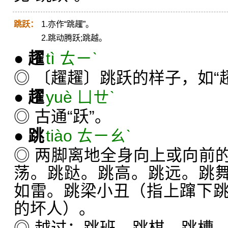
跳跃：
1.亦作“跳趯”。
2.跳动腾跃;跳越。
●
趯
tì ㄊㄧˋ
◎ 〔趯趯〕跳跃的样子，如“
●
趯
yuè ㄩㄝˋ
◎ 古通“跃”。
●
跳
tiào ㄊㄧㄠˋ
◎ 两脚离地全身向上或向前
荡。跳跶。跳高。跳远。跳
如雷。跳梁小丑（指上蹿下
的坏人）。