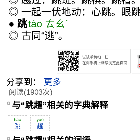
◎ 越过：跳班。跳棋。跳槽
◎ 一起一伏地动：心跳。眼
●
跳
táo ㄊㄠˊ
◎ 古同“逃”。
试试手机扫一扫
在你手机上继续浏览此页面
分享到：
更多
阅读(1903次)
与“跳趯”相关的字典解释
tiào
yuè
跳
趯