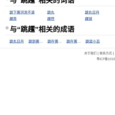
与“跳趯”相关的词语
跳下黄河洗不清
跳丸
跳丸日月
趯弄
趯然
趯球
与“跳趯”相关的成语
跳丸日月
跳到黄河洗不清
跳在黄河也洗不清
跳在黄河洗不清
跳梁小丑
|
|
关于我们
联系方式
粤ICP备1010