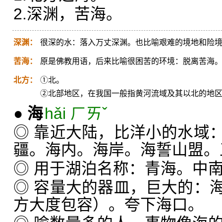
2.深渊，苦海。
深渊：
很深的水：落入万丈深渊。也比喻艰难的境地和险
苦海：
原是佛教用语，后来比喻很困苦的环境：脱离苦海
北方：
①北。
②北部地区，在我国一般指黄河流域及其以北的地
●
海
hǎi ㄏㄞˇ
◎ 靠近大陆，比洋小的水域
疆。海内。海岸。海誓山盟。
◎ 用于湖泊名称：青海。中
◎ 容量大的器皿，巨大的：
方大度包容）。夸下海口。