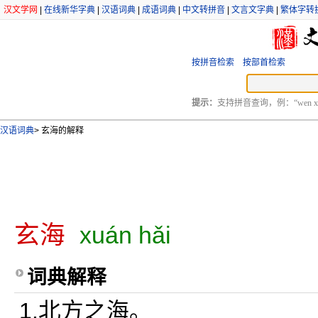
汉文学网
|
在线新华字典
|
汉语词典
|
成语词典
|
中文转拼音
|
文言文字典
|
繁体字转
按拼音检索
按部首检索
提示：
支持拼音查询，例：“wen xu
汉语词典
>
玄海的解释
玄海
xuán hǎi
词典解释
1.北方之海。