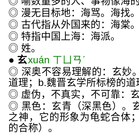
◎ 喻数量多的人、事物像海
◎ 漫无目标地：海骂。海找
◎ 古代指从外国来的：海棠
◎ 特指中国上海：海派。
◎ 姓。
●
玄
xuán ㄒㄩㄢˊ
◎ 深奥不容易理解的：玄妙。
道理；b.魏晋玄学所标榜的
◎ 虚伪，不真实，不可靠：
◎ 黑色：玄青（深黑色）。玄
之神，它的形象为龟蛇合体；
的合称）。