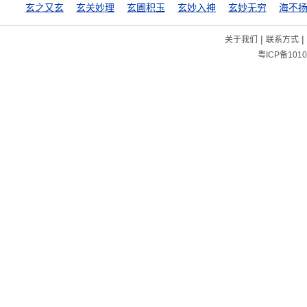
玄之又玄
玄关妙理
玄圃积玉
玄妙入神
玄妙无穷
海不
|
|
关于我们
联系方式
粤ICP备1010