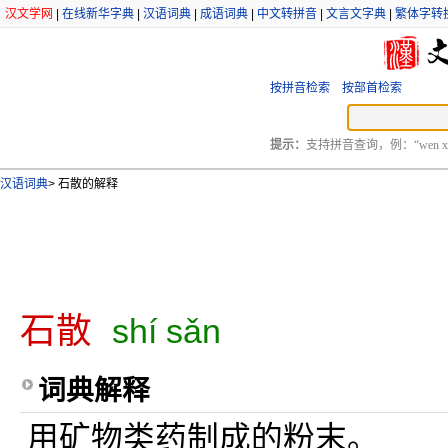
汉文学网
|
在线新华字典
|
汉语词典
|
成语词典
|
中文转拼音
|
文言文字典
|
繁体字转
按拼音检索
按部首检索
提示：
支持拼音查询，例：“wen xu
汉语词典
>
石散的解释
石散
shí sǎn
词典解释
用矿物类药制成的粉末。