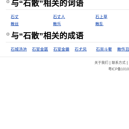
与“石散”相关的词语
石丈
石丈人
石上草
散丝
散乐
散乱
与“石散”相关的成语
石城汤池
石室金匮
石室金鐀
石尤风
石崇斗奢
散伤
|
|
关于我们
联系方式
粤ICP备1010