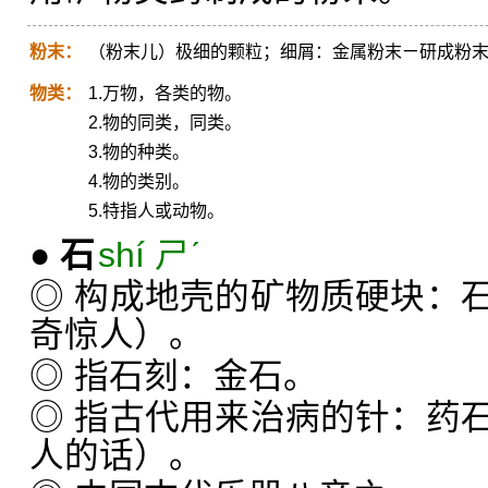
粉末：
（粉末儿）极细的颗粒；细屑：金属粉末ㄧ研成粉
物类：
1.万物，各类的物。
2.物的同类，同类。
3.物的种类。
4.物的类别。
5.特指人或动物。
●
石
shí ㄕˊ
◎ 构成地壳的矿物质硬块：
奇惊人）。
◎ 指石刻：金石。
◎ 指古代用来治病的针：药
人的话）。