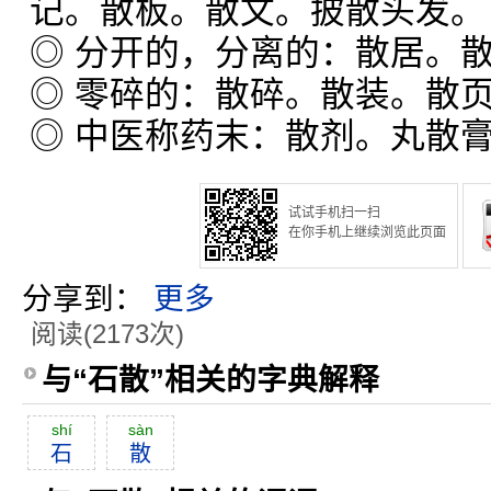
记。散板。散文。披散头发。
◎ 分开的，分离的：散居。
◎ 零碎的：散碎。散装。散
◎ 中医称药末：散剂。丸散
试试手机扫一扫
在你手机上继续浏览此页面
分享到：
更多
阅读(2173次)
与“石散”相关的字典解释
shí
sàn
石
散