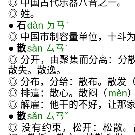
◎ 中国古代乐器八音之一。
◎ 姓。
●
石
dàn ㄉㄢˋ
◎ 中国市制容量单位，十斗
●
散
sàn ㄙㄢˋ
◎ 分开，由聚集而分离：分
散失。散逸。
◎ 分布，分给：散布。散发
◎ 排遣：散心。散闷（
mèn
◎ 解雇：他干的不好，让那
●
散
sǎn ㄙㄢˇ
◎ 没有约束，松开：松散