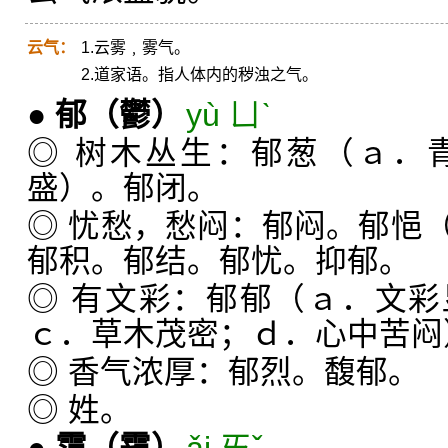
云气：
1.云雾﹐雾气。
2.道家语。指人体内的秽浊之气。
●
郁
（鬱）
yù ㄩˋ
◎ 树木丛生：郁葱（ａ．
盛）。郁闭。
◎ 忧愁，愁闷：郁闷。郁悒
郁积。郁结。郁忧。抑郁。
◎ 有文彩：郁郁（ａ．文
ｃ．草木茂密；ｄ．心中苦闷
◎ 香气浓厚：郁烈。馥郁。
◎ 姓。