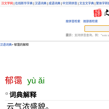
汉文学网
|
在线新华字典
|
汉语词典
|
成语词典
|
中文转拼音
|
文言文字典
|
繁体字转
按拼音检索
按部首检索
提示：
支持拼音查询，例：“wen xu
汉语词典
>
郁霭的解释
郁霭
yù ǎi
词典解释
云气浓盛貌。