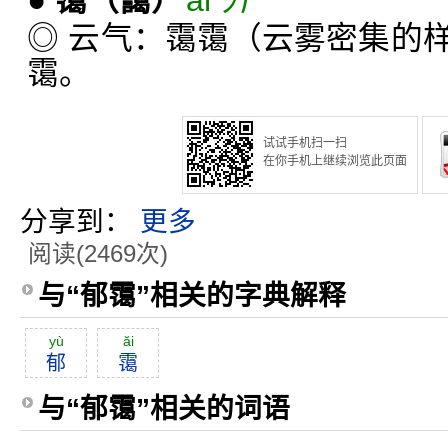
●
霭
（靄）
ǎi ㄞˇ
◎ 云气：霭霭（云雾密集的
霭。
试试手机扫一扫
在你手机上继续浏览此页面
分享到：
更多
阅读(2469次)
与“郁霭”相关的字典解释
yù
ăi
郁
霭
与“郁霭”相关的词语