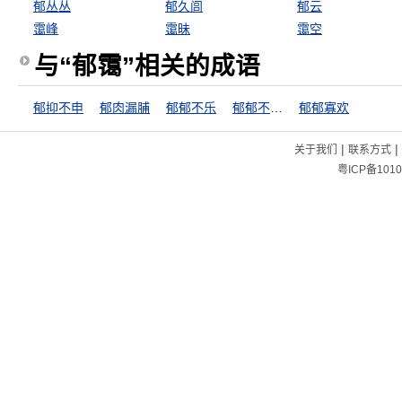
郁丛丛
郁久闾
郁云
霭峰
霭昧
霭空
与“郁霭”相关的成语
郁抑不申
郁肉漏脯
郁郁不乐
郁郁不得志
郁郁寡欢
|
|
关于我们
联系方式
粤ICP备1010