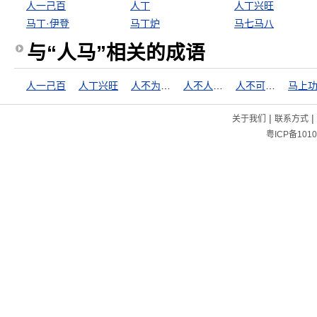
人一己百
人丁
人丁兴旺
马丁·伊登
马丁炉
马七马八
与“人马”相关的成语
人一己百
人丁兴旺
人不为己，天诛地灭
人不人，鬼不鬼
人不可貌相
马上
|
|
关于我们
联系方式
粤ICP备1010