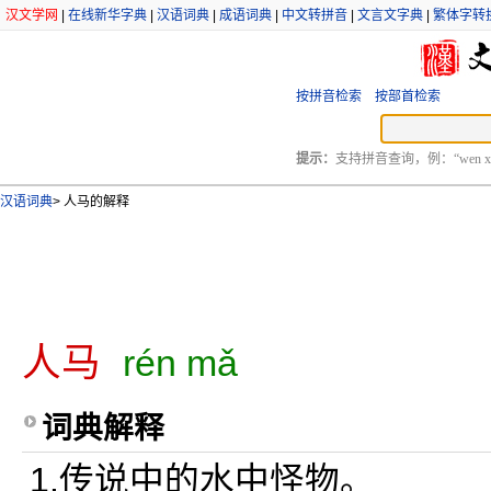
汉文学网
|
在线新华字典
|
汉语词典
|
成语词典
|
中文转拼音
|
文言文字典
|
繁体字转
按拼音检索
按部首检索
提示：
支持拼音查询，例：“wen xu
汉语词典
>
人马的解释
人马
rén mǎ
词典解释
1.传说中的水中怪物。