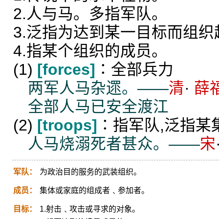
2.人与马。多指军队。
3.泛指为达到某一目标而组
4.指某个组织的成员。
(1)
[forces]
∶全部兵力
两军人马杂遝。——
清
·
薛
全部人马已安全渡江
(2)
[troops]
∶指军队,泛指某
人马烧溺死者甚众。——
宋
军队：
为政治目的服务的武装组织。
成员：
集体或家庭的组成者﹑参加者。
目标：
1.射击﹑攻击或寻求的对象。