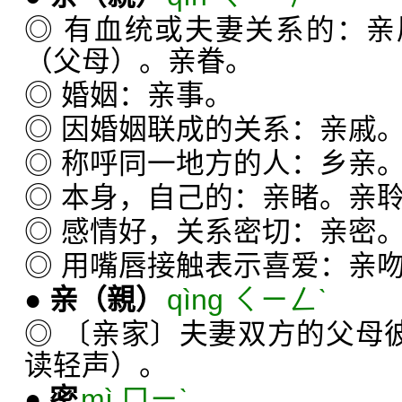
◎ 有血统或夫妻关系的：
（父母）。亲眷。
◎ 婚姻：亲事。
◎ 因婚姻联成的关系：亲戚
◎ 称呼同一地方的人：乡亲
◎ 本身，自己的：亲睹。亲
◎ 感情好，关系密切：亲密
◎ 用嘴唇接触表示喜爱：亲
●
亲
（親）
qìng ㄑㄧㄥˋ
◎ 〔亲家〕夫妻双方的父母彼
读轻声）。
●
密
mì ㄇㄧˋ