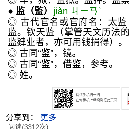
◎ 牢，狱：监狱。监押。监
●
监
（監）
jiàn ㄐㄧㄢˋ
◎ 古代官名或官府名：太
监。钦天监（掌管天文历法
监肄业者，亦可用钱捐得）。
◎ 古同“鉴”，镜。
◎ 古同“鉴”，借鉴，参考。
◎ 姓。
试试手机扫一扫
在你手机上继续浏览此页面
分享到：
更多
阅读(3312次)