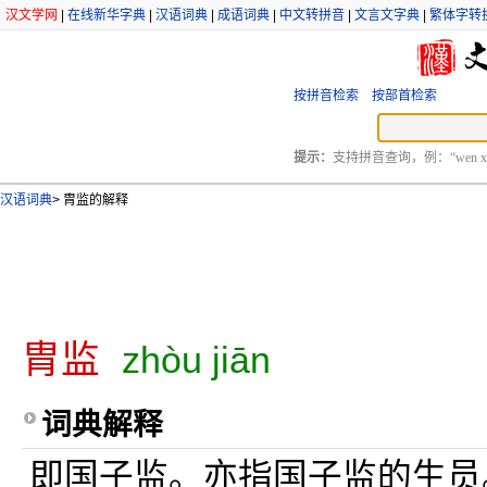
汉文学网
|
在线新华字典
|
汉语词典
|
成语词典
|
中文转拼音
|
文言文字典
|
繁体字转
按拼音检索
按部首检索
提示：
支持拼音查询，例：“wen xu
汉语词典
>
胄监的解释
胄监
zhòu jiān
词典解释
即国子监。亦指国子监的生员