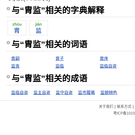
与“胄监”相关的字典解释
zhòu
jiān
胄
监
与“胄监”相关的词语
胄嗣
胄子
胄序
监丧
监临
监临自盗
与“胄监”相关的成语
监临自盗
监主自盗
监守自盗
监市履狶
监貌辨色
|
|
关于我们
联系方式
粤ICP备1010