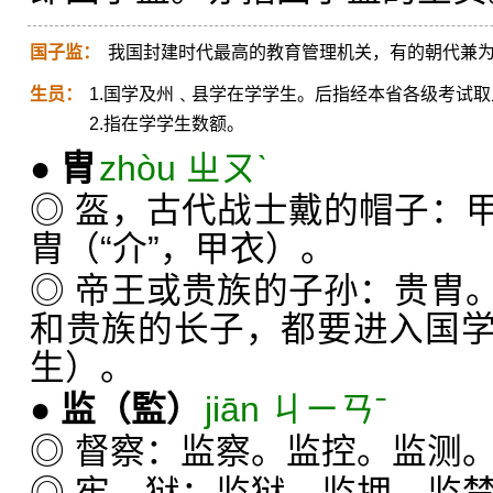
国子监：
我国封建时代最高的教育管理机关，有的朝代兼
生员：
1.国学及州﹑县学在学学生。后指经本省各级考试
2.指在学学生数额。
●
胄
zhòu ㄓㄡˋ
◎ 盔，古代战士戴的帽子：
胄（“介”，甲衣）。
◎ 帝王或贵族的子孙：贵胄
和贵族的长子，都要进入国
生）。
●
监
（監）
jiān ㄐㄧㄢˉ
◎ 督察：监察。监控。监测