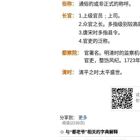
俗称：
通俗的或非正式的称呼。
长官：
1.上级官员﹔上司。
2.众官之长。多指级别较高
3.唐宋时多指县令。
4.官吏的泛称。
都察院：
官署名。明清时的监察机
官吏，整饬风纪。172
清时：
清平之时;太平盛世。
试
在
分享到：
更多
阅读(2230次)
与“都老爷”相关的字典解释