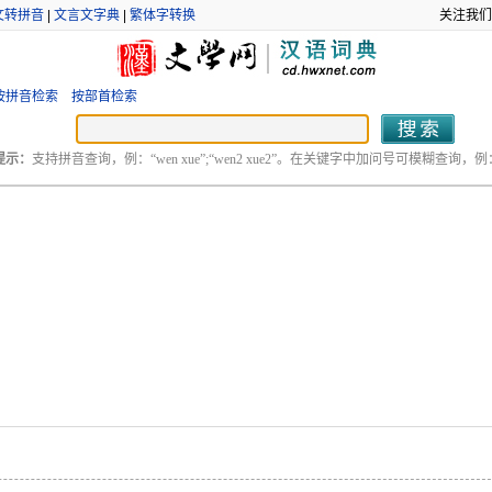
文转拼音
|
文言文字典
|
繁体字转换
关注我们
按拼音检索
按部首检索
提示：
支持拼音查询，例：“wen xue”;“wen2 xue2”。在关键字中加问号可模糊查询，例：“