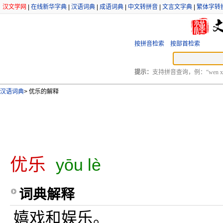
汉文学网
|
在线新华字典
|
汉语词典
|
成语词典
|
中文转拼音
|
文言文字典
|
繁体字转
按拼音检索
按部首检索
提示：
支持拼音查询，例：“wen xu
汉语词典
>
优乐的解释
优乐
yōu lè
词典解释
嬉戏和娱乐。