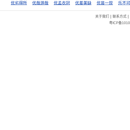
优劣得所
优哉游哉
优孟衣冠
优差美缺
优昙一现
乐不
|
|
关于我们
联系方式
粤ICP备1010