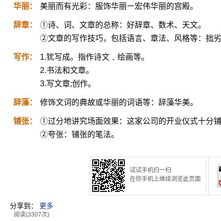
华丽：
美丽而有光彩：服饰华丽ㄧ宏伟华丽的宫殿。
辞章：
①诗、词、文章的总称：好辞章、数术、天文。
②文章的写作技巧，包括语言、章法、风格等：拙
写作：
1.犹写成。指作诗文﹑绘画等。
2.书法和文章。
3.写文章;创作。
辞藻：
修饰文词的典故或华丽的词语等：辞藻华美。
铺张：
①过分地讲究场面效果：这家公司的开业仪式十分
②夸张：铺张的笔法。
试试手机扫一扫
在你手机上继续浏览此页面
分享到：
更多
阅读(3307次)