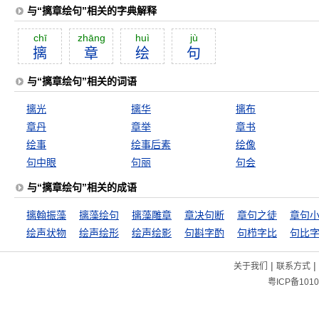
与“摛章绘句”相关的字典解释
chī
zhāng
huì
jù
摛
章
绘
句
与“摛章绘句”相关的词语
摛光
摛华
摛布
章丹
章举
章书
绘事
绘事后素
绘像
句中眼
句丽
句会
与“摛章绘句”相关的成语
摛翰振藻
摛藻绘句
摛藻雕章
章决句断
章句之徒
章句
绘声状物
绘声绘形
绘声绘影
句斟字酌
句栉字比
句比
|
|
关于我们
联系方式
粤ICP备1010