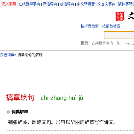
汉文学网
|
在线新华字典
|
汉语词典
|
成语词典
|
中文转拼音
|
文言文字典
|
繁体字转
按拼音检索
按部首检索
提示：
支持拼音查询，例：“wen xu
汉语词典
>
摛章绘句的解释
摛章绘句
chī zhāng huì jù
词典解释
铺张辞藻，雕琢文句。形容以华丽的辞章写作诗文。