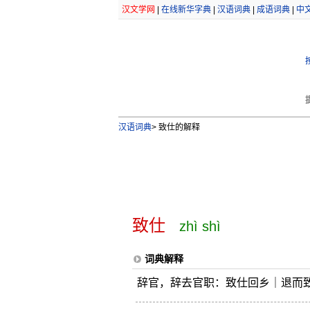
汉文学网
|
在线新华字典
|
汉语词典
|
成语词典
|
中
汉语词典
>
致仕的解释
致仕
zhì shì
词典解释
辞官，辞去官职：致仕回乡｜退而