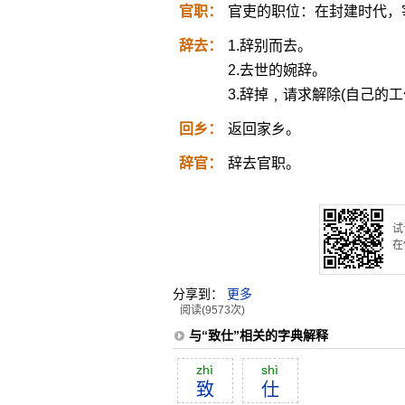
官职：
官吏的职位：在封建时代，
辞去：
1.辞别而去。
2.去世的婉辞。
3.辞掉﹐请求解除(自己的工
回乡：
返回家乡。
辞官：
辞去官职。
试
在
分享到：
更多
阅读(9573次)
与“致仕”相关的字典解释
zhì
shì
致
仕