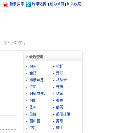
：
新浪微博
腾讯微博
|
设为首页
|
加入收藏
文?” ;“文?学”。
最近查询
假冲
镕铄
金药
滭浡
嫦娥奔月
相结合
诗谛
軖床
归师勿掩，穷寇莫追
结茅
构陷
椰枣
蚤见
卧雪
鱼鲜
擦眼抹泪
骊山墓
剪纸
资粗
卿士