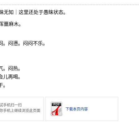
昧无知｜这里还处于愚昧状态。
浑噩麻木。
闷。闷懑。闷闷不乐。
气。闷热。
会儿再喝。
干。
试手机扫一扫
下载本页内容
你手机上继续浏览此页面