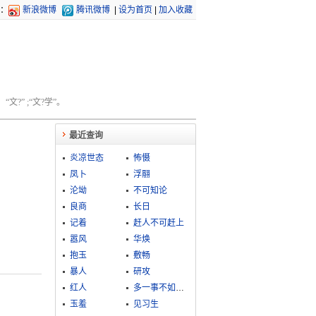
：
新浪微博
腾讯微博
|
设为首页
|
加入收藏
文?” ;“文?学”。
最近查询
炎凉世态
怖慑
凤卜
浮翮
沦坳
不可知论
良商
长日
记着
赶人不可赶上
嚣风
华焕
抱玉
敷畅
暴人
研攻
红人
多一事不如省一事
玉羞
见习生