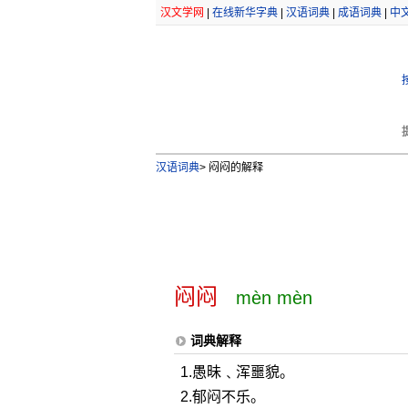
汉文学网
|
在线新华字典
|
汉语词典
|
成语词典
|
中
汉语词典
>
闷闷的解释
闷闷
mèn mèn
词典解释
1.愚昧﹑浑噩貌。
2.郁闷不乐。