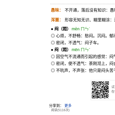
愚昧：
不开通，落后没有知识：愚
浑噩：
形容无知无识、糊里糊涂：
●
闷
（悶）
mèn ㄇㄣˋ
◎ 心烦，不舒畅：愁闷。沉闷。郁
◎ 密闭，不透气：闷子车。
●
闷
（悶）
mēn ㄇㄣˉ
◎ 因空气不流通而引起的感觉：闷
◎ 密闭，使不透气：茶刚沏上，闷
◎ 不吭声，不声张：他只是闷头苦
试
在
分享到：
更多
阅读(5116次)