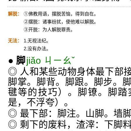
解脱：
①佛教用语，摆脱苦恼，得到自在。
②摆脱：诸事纷扰，使他难以解脱。
③开脱：为人解脱罪责。
无法：
1.无视法纪。
2.没有办法。
●
脚
jiǎo ㄐㄧㄠˇ
◎ 人和某些动物身体最下部
脚掌。脚背。脚跟。脚步。
毽等的技巧）。脚镣。脚踏
是，不浮夸）。
◎ 最下部：脚注。山脚。墙
◎ 剩下的废料，渣滓：下脚