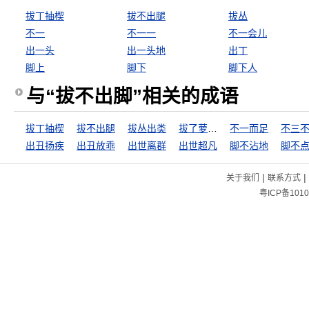
拔丁抽楔
拔不出腿
拔丛
不一
不一一
不一会儿
出一头
出一头地
出丁
脚上
脚下
脚下人
与“拔不出脚”相关的成语
拔丁抽楔
拔不出腿
拔丛出类
拔了萝卜地皮宽
不一而足
不三
出丑扬疾
出丑放乖
出世离群
出世超凡
脚不沾地
脚不
|
|
关于我们
联系方式
粤ICP备1010