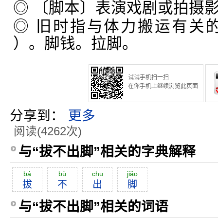
◎ 〔脚本〕表演戏剧或拍摄
◎ 旧时指与体力搬运有关
）。脚钱。拉脚。
试试手机扫一扫
在你手机上继续浏览此页面
分享到：
更多
阅读(4262次)
与“拔不出脚”相关的字典解释
bá
bù
chū
jiăo
拔
不
出
脚
与“拔不出脚”相关的词语