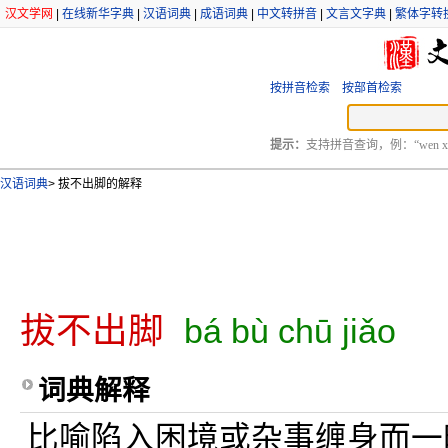
汉文学网
|
在线新华字典
|
汉语词典
|
成语词典
|
中文转拼音
|
文言文字典
|
繁体字转
按拼音检索
按部首检索
提示：
支持拼音查询，例：“wen xu
汉语词典
>
拔不出脚的解释
拔不出脚
bá bù chū jiǎo
词典解释
比喻陷入困境或杂事缠身而一