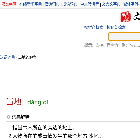
汉文学网
|
在线新华字典
|
汉语词典
|
成语词典
|
中文转拼音
|
文言文字典
|
繁体字转
按拼音检索
按部首检索
提示：
支持拼音查询，例：“wen xu
汉语词典
>
当地的解释
当地
dāng dì
词典解释
1.指当事人所在的旁边的地上。
2.人物所在的或事情发生的那个地方;本地。