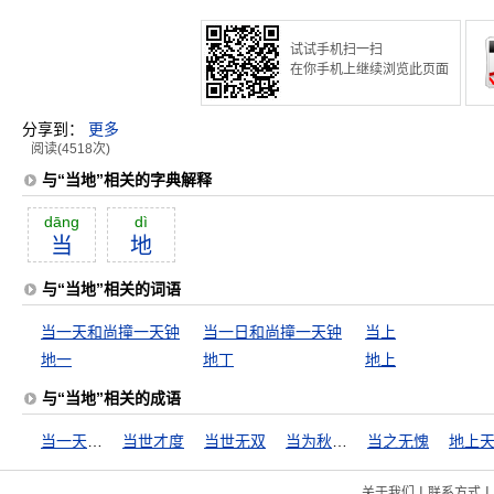
试试手机扫一扫
在你手机上继续浏览此页面
分享到：
更多
阅读(4518次)
与“当地”相关的字典解释
dāng
dì
当
地
与“当地”相关的词语
当一天和尚撞一天钟
当一日和尚撞一天钟
当上
地一
地丁
地上
与“当地”相关的成语
当一天和尚撞一天钟
当世才度
当世无双
当为秋霜，无为槛羊
当之无愧
地上
|
|
关于我们
联系方式