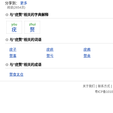
分享到：
更多
阅读(2654次)
与“疣赘”相关的字典解释
yóu
zhuì
疣
赘
与“疣赘”相关的词语
疣子
疣疮
疣痏
赘事
赘亏
赘亲
与“疣赘”相关的成语
赘食太仓
|
|
关于我们
联系方式
粤ICP备1010