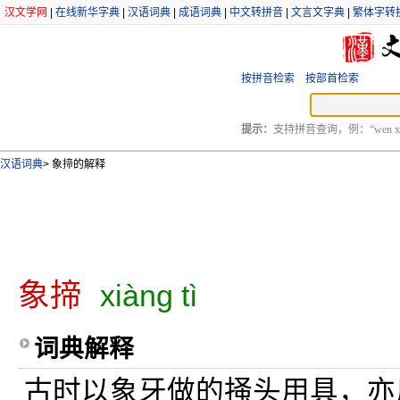
汉文学网
|
在线新华字典
|
汉语词典
|
成语词典
|
中文转拼音
|
文言文字典
|
繁体字转
按拼音检索
按部首检索
提示：
支持拼音查询，例：“wen xu
汉语词典
>
象揥的解释
象揥
xiàng tì
词典解释
古时以象牙做的掻头用具，亦