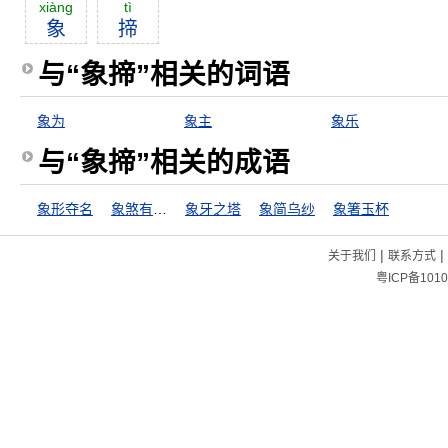
xiàng
tì
象
揥
与“象揥”相关的词语
象为
象主
象乐
与“象揥”相关的成语
象形夺名
象煞有介事
象牙之塔
象简乌纱
象箸玉杯
|
|
关于我们
联系方式
粤ICP备1010