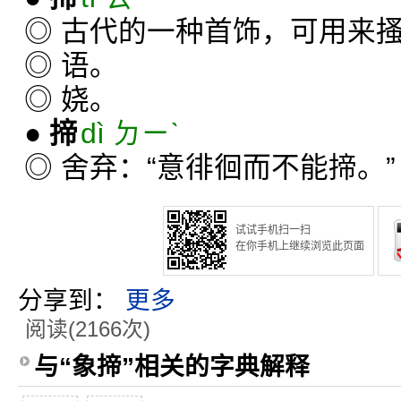
◎ 古代的一种首饰，可用来
◎ 语。
◎ 娆。
●
揥
dì ㄉㄧˋ
◎ 舍弃：“意徘徊而不能揥。”
试试手机扫一扫
在你手机上继续浏览此页面
分享到：
更多
阅读(2166次)
与“象揥”相关的字典解释