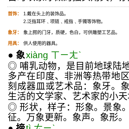
首饰：
1.戴在头上的装饰品。
2.泛指耳环﹑项链﹑戒指﹑手镯等饰物。
象牙：
象上腭的门牙，质硬，色白，可供雕塑工艺品。
用具：
供人使用的器具。
●
象
xiàng ㄒㄧㄤˋ
◎ 哺乳动物，是目前地球陆
多产在印度、非洲等热带地
刻成器皿或艺术品：象牙。
生活的文学家、艺术家的小天
◎ 形状，样子：形象。景象
征。万象更新。象声。象形。
●
揥
tì ㄊㄧˋ