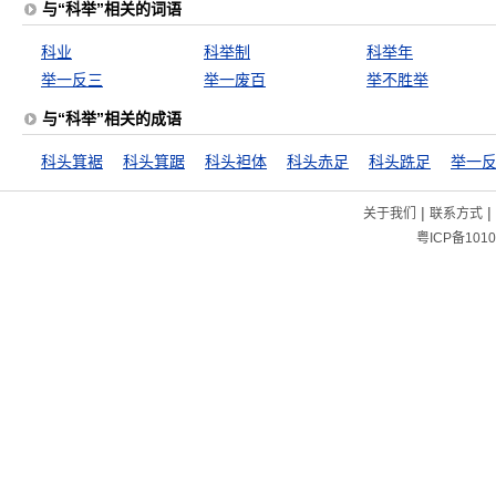
与“科举”相关的词语
科业
科举制
科举年
举一反三
举一废百
举不胜举
与“科举”相关的成语
科头箕裾
科头箕踞
科头袒体
科头赤足
科头跣足
举一
|
|
关于我们
联系方式
粤ICP备1010