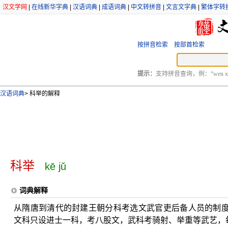
汉文学网
|
在线新华字典
|
汉语词典
|
成语词典
|
中文转拼音
|
文言文字典
|
繁体字转
按拼音检索
按部首检索
提示：
支持拼音查询，例：“wen xu
汉语词典
>
科举的解释
科举
kē jǔ
词典解释
从隋唐到清代的封建王朝分科考选文武官吏后备人员的制
文科只设进士一科，考八股文，武科考骑射、举重等武艺，