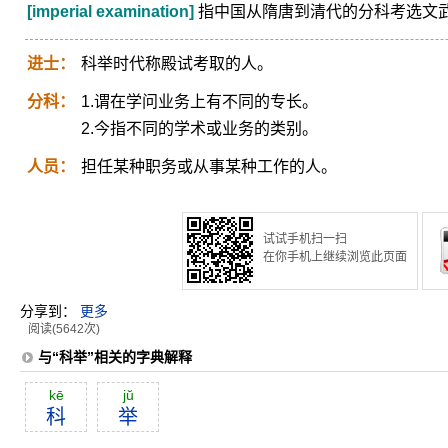
[imperial examination]
指中国从隋唐到清代的分科考选文
进士：
科举时代称殿试考取的人。
分科：
1.谓在学问业务上有不同的专长。
2.今指不同的学术或业务的类别。
人员：
担任某种职务或从事某种工作的人。
试试手机扫一扫
在你手机上继续浏览此页面
分享到：
更多
阅读(5642次)
与“科举”相关的字典解释
kē
jŭ
科
举