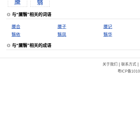
黡
翳
与“黡翳”相关的词语
黡合
黡子
黡记
翳依
翳凤
翳华
与“黡翳”相关的成语
|
|
关于我们
联系方式
粤ICP备1010