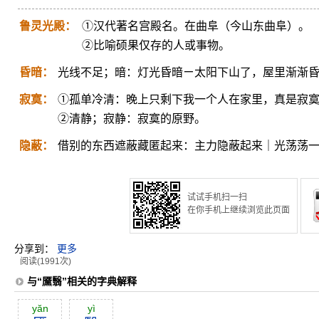
鲁灵光殿：
①汉代著名宫殿名。在曲阜（今山东曲阜）。
②比喻硕果仅存的人或事物。
昏暗：
光线不足；暗：灯光昏暗ㄧ太阳下山了，屋里渐渐
寂寞：
①孤单冷清：晚上只剩下我一个人在家里，真是寂
②清静；寂静：寂寞的原野。
隐蔽：
借别的东西遮蔽藏匿起来：主力隐蔽起来｜光荡荡
试试手机扫一扫
在你手机上继续浏览此页面
分享到：
更多
阅读(1991次)
与“黡翳”相关的字典解释
yăn
yì