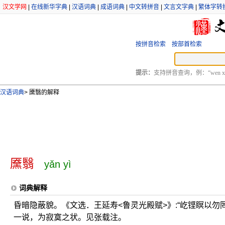
汉文学网
|
在线新华字典
|
汉语词典
|
成语词典
|
中文转拼音
|
文言文字典
|
繁体字转
按拼音检索
按部首检索
提示：
支持拼音查询，例：“wen xu
汉语词典
>
黡翳的解释
黡翳
yǎn yì
词典解释
昏暗隐蔽貌。《文选．王延寿<鲁灵光殿赋>》:“屹铿瞑以勿罔
一说，为寂寞之状。见张载注。