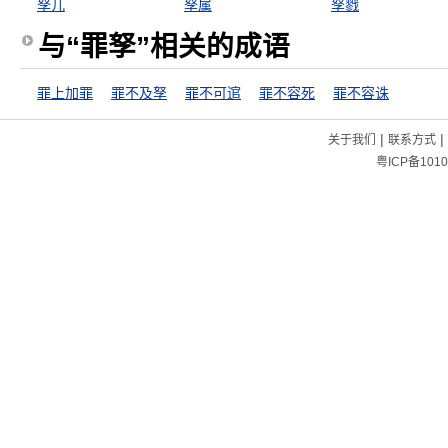
孥儿
孥属
孥戮
与“罪孥”相关的成语
罪上加罪
罪不及孥
罪不可逭
罪不容死
罪不容诛
|
|
关于我们
联系方式
粤ICP备1010