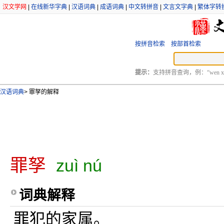
汉文学网
|
在线新华字典
|
汉语词典
|
成语词典
|
中文转拼音
|
文言文字典
|
繁体字转
按拼音检索
按部首检索
提示：
支持拼音查询，例：“wen xu
汉语词典
>
罪孥的解释
罪孥
zuì nú
词典解释
罪犯的家属。