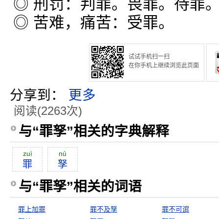
◎ 刑罚：判罪。畏罪。待罪
◎ 苦难，痛苦：受罪。
试试手机扫一扫
在你手机上继续浏览此页面
分享到：
更多
阅读(2263次)
与“罪孥”相关的字典解释
zuì
nú
罪
孥
与“罪孥”相关的词语
罪上加罪
罪不及孥
罪不可逭