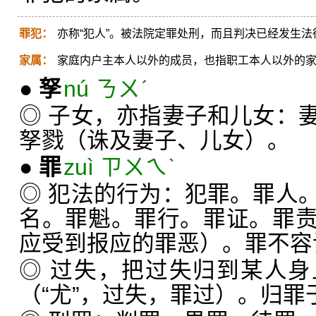
罪犯：
亦称“犯人”。被法院定罪处刑，而且判决已经发生法
家属：
家庭内户主本人以外的成员，也指职工本人以外的
●
孥
nú ㄋㄨˊ
◎ 子女，亦指妻子和儿女：
孥戮（诛及妻子、儿女）。
●
罪
zuì ㄗㄨㄟˋ
◎ 犯法的行为：犯罪。罪人
名。罪魁。罪行。罪证。罪
应受到报应的罪恶）。罪不容
◎ 过失，把过失归到某人
（“尤”，过失，罪过）。归罪