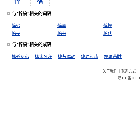
悴
槁
与“悴槁”相关的词语
悴劣
悴容
悴憏
槁丧
槁书
槁伏
与“悴槁”相关的成语
槁形灰心
槁木死灰
槁苏暍醒
槁项没齿
槁项黄馘
|
|
关于我们
联系方式
粤ICP备1010