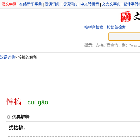
汉文学网
|
在线新华字典
|
汉语词典
|
成语词典
|
中文转拼音
|
文言文字典
|
繁体字转
按拼音检索
按部首检索
提示：
支持拼音查询，例：“wen xu
汉语词典
>
悴槁的解释
悴槁
cuì gǎo
词典解释
犹枯槁。