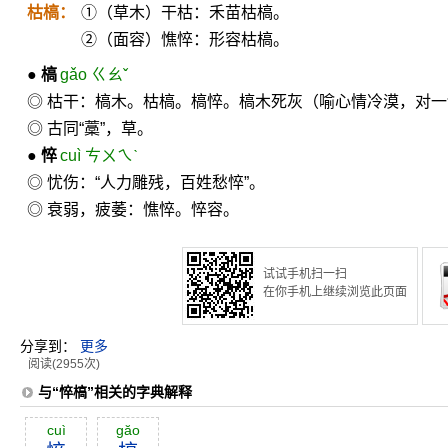
枯槁：
①（草木）干枯：禾苗枯槁。
②（面容）憔悴：形容枯槁。
●
槁
gǎo ㄍㄠˇ
◎ 枯干：槁木。枯槁。槁悴。槁木死灰（喻心情冷漠，对
◎ 古同“藁”，草。
●
悴
cuì ㄘㄨㄟˋ
◎ 忧伤：“人力雕残，百姓愁悴”。
◎ 衰弱，疲萎：憔悴。悴容。
试试手机扫一扫
在你手机上继续浏览此页面
分享到：
更多
阅读(2955次)
与“悴槁”相关的字典解释
cuì
găo