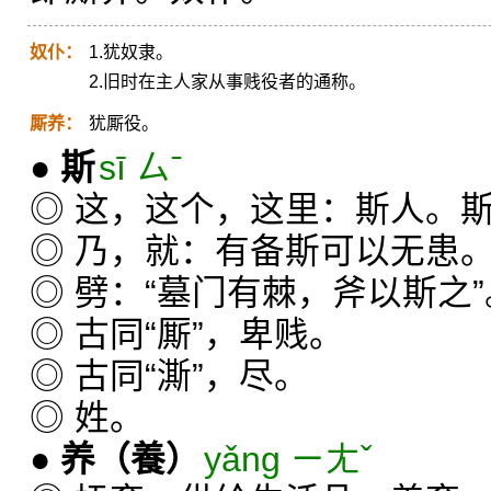
奴仆：
1.犹奴隶。
2.旧时在主人家从事贱役者的通称。
厮养：
犹厮役。
●
斯
sī ㄙˉ
◎ 这，这个，这里：斯人。
◎ 乃，就：有备斯可以无患
◎ 劈：“墓门有棘，斧以斯之”
◎ 古同“厮”，卑贱。
◎ 古同“澌”，尽。
◎ 姓。
●
养
（養）
yǎng ㄧㄤˇ