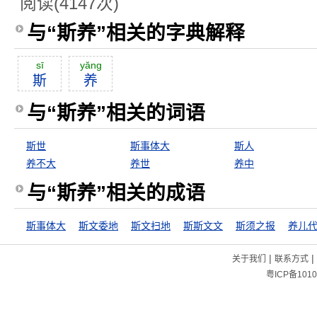
阅读(4147次)
与“斯养”相关的字典解释
sī
yăng
斯
养
与“斯养”相关的词语
斯世
斯事体大
斯人
养不大
养世
养中
与“斯养”相关的成语
斯事体大
斯文委地
斯文扫地
斯斯文文
斯须之报
|
|
关于我们
联系方式
粤ICP备1010