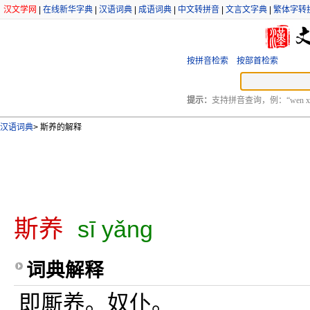
汉文学网
|
在线新华字典
|
汉语词典
|
成语词典
|
中文转拼音
|
文言文字典
|
繁体字转
按拼音检索
按部首检索
提示：
支持拼音查询，例：“wen xu
汉语词典
>
斯养的解释
斯养
sī yǎng
词典解释
即厮养。奴仆。