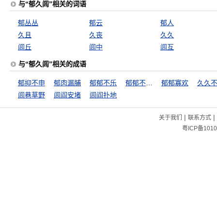
与“郁久闾”相关的词语
郁丛丛
郁云
郁人
久且
久丧
久久
闾丘
闾中
闾互
与“郁久闾”相关的成语
郁抑不申
郁肉漏脯
郁郁不乐
郁郁不得志
郁郁寡欢
久久
闾巷草野
闾阎安堵
闾阎扑地
|
|
关于我们
联系方式
粤ICP备1010