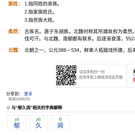
族姓：
1.指同姓的亲族。
2.指家族姓氏。
3.指世族大姓。
柔然：
古族名。源于东胡族。北魏时称其所建政权为柔然
伐可汗。与北魏、南朝都有联系。后逐渐衰落，55
北魏：
北朝之一，公元386－534，鲜卑人拓跋珪所建，
试试手机扫一扫
在你手机上继续浏览此页面
分享到：
更多
阅读(4090次)
与“郁久闾”相关的字典解释
yù
jiŭ
lǘ
郁
久
闾