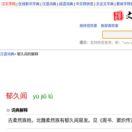
汉文学网
|
在线新华字典
|
汉语词典
|
成语词典
|
中文转拼音
|
文言文字典
|
繁体字转
按拼音检索
按部首检索
提示：
支持拼音查询，例：“wen xu
汉语词典
>
郁久闾的解释
郁久闾
yù jiǔ lǘ
词典解释
古柔然族姓。北魏柔然族有郁久闾是发。见《周书．窦炽传