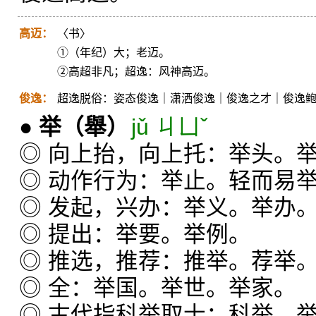
高迈：
〈书〉
①（年纪）大；老迈。
②高超非凡；超逸：风神高迈。
俊逸：
超逸脱俗：姿态俊逸｜潇洒俊逸｜俊逸之才｜俊逸
●
举
（舉）
jǔ ㄐㄩˇ
◎ 向上抬，向上托：举头。
◎ 动作行为：举止。轻而易
◎ 发起，兴办：举义。举办
◎ 提出：举要。举例。
◎ 推选，推荐：推举。荐举
◎ 全：举国。举世。举家。
◎ 古代指科举取士：科举。