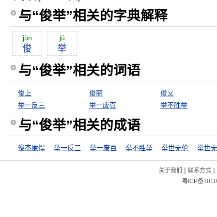
与“俊举”相关的字典解释
jùn
jŭ
俊
举
与“俊举”相关的词语
俊上
俊丽
俊乂
举一反三
举一废百
举不胜举
与“俊举”相关的成语
俊杰廉悍
举一反三
举一废百
举不胜举
举世无伦
举世
|
|
关于我们
联系方式
粤ICP备1010