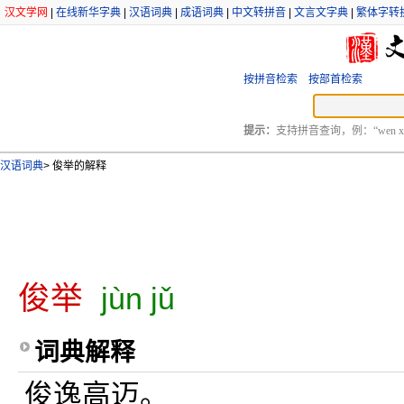
汉文学网
|
在线新华字典
|
汉语词典
|
成语词典
|
中文转拼音
|
文言文字典
|
繁体字转
按拼音检索
按部首检索
提示：
支持拼音查询，例：“wen xu
汉语词典
>
俊举的解释
俊举
jùn jǔ
词典解释
俊逸高迈。