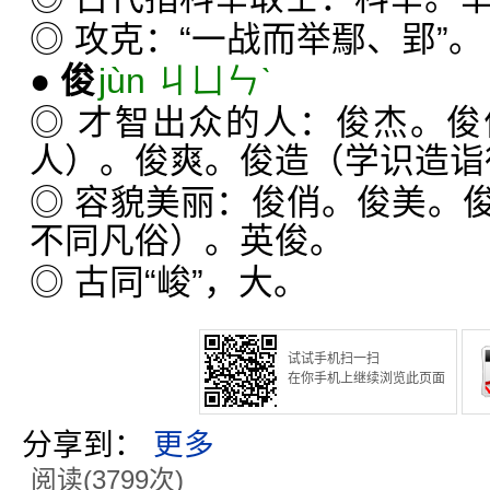
◎ 攻克：“一战而举鄢、郢”。
●
俊
jùn ㄐㄩㄣˋ
◎ 才智出众的人：俊杰。
人）。俊爽。俊造（学识造诣
◎ 容貌美丽：俊俏。俊美。
不同凡俗）。英俊。
◎ 古同“峻”，大。
试试手机扫一扫
在你手机上继续浏览此页面
分享到：
更多
阅读(3799次)