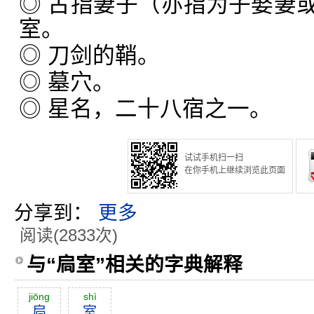
◎ 古指妻子（亦指为子娶妻
室。
◎ 刀剑的鞘。
◎ 墓穴。
◎ 星名，二十八宿之一。
试试手机扫一扫
在你手机上继续浏览此页面
分享到：
更多
阅读(2833次)
与“扃室”相关的字典解释
jiōng
shì
扃
室