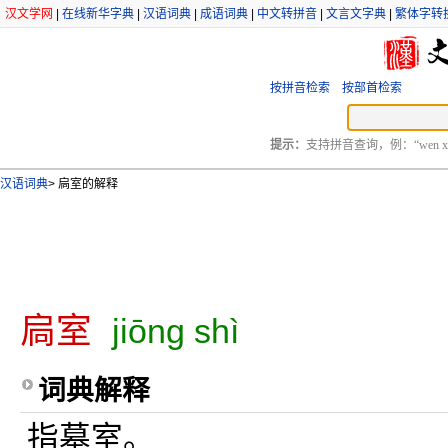
汉文学网
|
在线新华字典
|
汉语词典
|
成语词典
|
中文转拼音
|
文言文字典
|
繁体字转
按拼音检索
按部首检索
提示：
支持拼音查询，例：“wen xu
汉语词典
>
扃室的解释
扃室
jiōng shì
词典解释
指墓室。