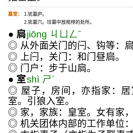
墓室：
1.犹墓庐。
2.犹墓穴。坟墓中放棺椁的处所。
●
扃
jiōng ㄐㄩㄥˉ
◎ 从外面关门的闩、钩等：
◎ 上闩，关门：和门昼扃。
◎ 门户：步于山扃。
●
室
shì ㄕˋ
◎ 屋子，房间，亦指家：
室。引狼入室。
◎ 家，家族：皇室。女有家
◎ 机关团体内部的工作单位