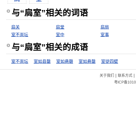
与“扃室”相关的词语
扃关
扃堂
扃局
室不崇坛
室中
室事
与“扃室”相关的成语
室不崇坛
室如县罄
室如悬磬
室如悬罄
室徒四壁
|
|
关于我们
联系方式
粤ICP备1010