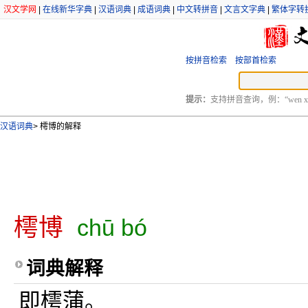
汉文学网
|
在线新华字典
|
汉语词典
|
成语词典
|
中文转拼音
|
文言文字典
|
繁体字转
按拼音检索
按部首检索
提示：
支持拼音查询，例：“wen xu
汉语词典
>
樗博的解释
樗博
chū bó
词典解释
即樗蒲。