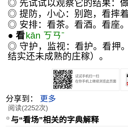
◎ 先试试以观察它的结果：
◎ 提防，小心：别跑，看摔
◎ 安排：看茶。看酒。看座
●
看
kān ㄎㄢˉ
◎ 守护，监视：看护。看押
结实还未成熟的庄稼）。
试试手机扫一扫
在你手机上继续浏览此页面
分享到：
更多
阅读(2252次)
与“看场”相关的字典解释