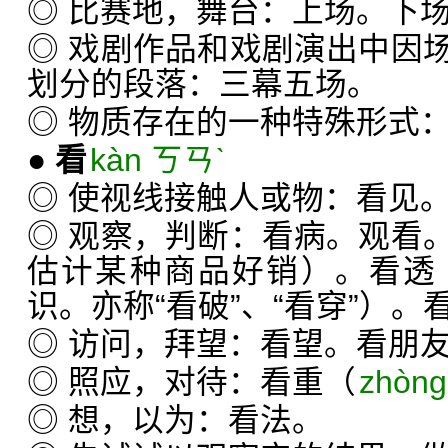
◎ 比赛地，舞台：上场。下
◎ 戏剧作品和戏剧演出中因
划分的段落：三幕五场。
◎ 物质存在的一种特殊形式
●
看
kàn ㄎㄢˋ
◎ 使视线接触人或物：看见
◎ 观察，判断：看病。观看
估计某种商品好销）。看透
识。亦称“看破”、“看穿”）。
◎ 访问，拜望：看望。看朋
◎ 照应，对待：看重（
zhòn
◎ 想，以为：看法。