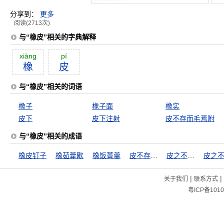
分享到：
更多
阅读(2713次)
与“橡皮”相关的字典解释
xiàng
pí
橡
皮
与“橡皮”相关的词语
橡子
橡子面
橡实
皮下
皮下注射
皮不存而毛焉附
与“橡皮”相关的成语
橡皮钉子
橡茹藿歠
橡饭菁羹
皮不存而毛焉附
皮之不存，毛将安傅
|
|
关于我们
联系方式
粤ICP备1010