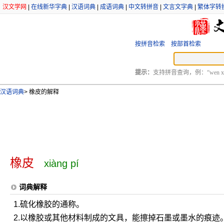
汉文学网
|
在线新华字典
|
汉语词典
|
成语词典
|
中文转拼音
|
文言文字典
|
繁体字转
按拼音检索
按部首检索
提示：
支持拼音查询，例：“wen xu
汉语词典
>
橡皮的解释
橡皮
xiàng pí
词典解释
1.硫化橡胶的通称。
2.以橡胶或其他材料制成的文具，能擦掉石墨或墨水的痕迹