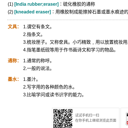
(1)
[India rubber;eraser]
∶硫化橡胶的通称
(2)
[kneaded eraser]
∶用橡胶制成能擦掉石墨或墨水痕迹
文具：
1.谓空有条文。
2.指条文。
3.梳妆匣子。又称奁具。小巧精致﹐用以放置梳妆
4.指笔墨纸砚等用于作书画诗文和学习的物品。
通称：
1.通常的称呼。
2.一般的说法。
墨水：
1.墨汁。
2.写字用的各种颜色的水。
3.比喻学问或读书识字的能力。
试试手机扫一扫
在你手机上继续浏览此页面