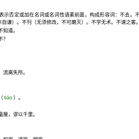
面表示否定或加在名词或名词性语素前面，构成形容词：不去。
作自谦）。不刊（无须修改，不可磨灭）。不学无术。不速之客
不知道。
不？
。流离失所。
（
tiáo
）。
毫厘，谬以千里。