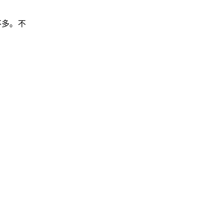
不多。不
。