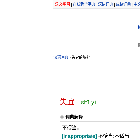
汉文学网
|
在线新华字典
|
汉语词典
|
成语词典
|
中
汉语词典
>
失宜的解释
失宜
shī yí
词典解释
不得当。
[inappropriate]
不恰当;不适当