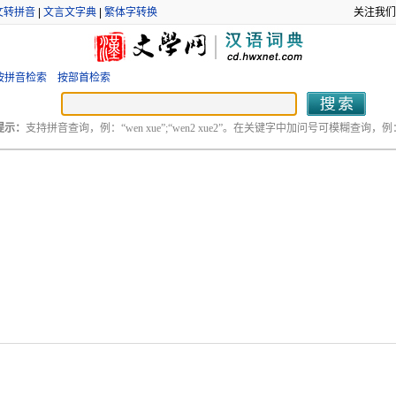
文转拼音
|
文言文字典
|
繁体字转换
关注我们
按拼音检索
按部首检索
提示：
支持拼音查询，例：“wen xue”;“wen2 xue2”。在关键字中加问号可模糊查询，例：“