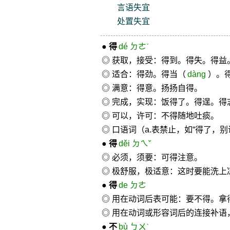
言语失宜
处置失宜
●
得
dé ㄉㄜˊ
◎ 获取，接受：得到。得失。得益
◎ 适合：得劲。得当（
dàng
）。
◎ 满意：得意。扬扬自得。
◎ 完成，实现：饭得了。得逞。得
◎ 可以，许可：不得随地吐痰。
◎ 口语词（a.表禁止，如“得了，别
●
得
děi ㄉㄟˇ
◎ 必须，须要：可得注意。
◎ 极舒服，极适意：这时要能洗上
●
得
de ㄉㄜ
◎ 用在动词后表可能：要不得。拿
◎ 用在动词或形容词后的连接补语
●
不
bù ㄅㄨˋ