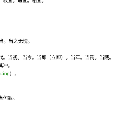
。权宜。适宜。相宜。
。
当。当之无愧。
。
当代。当初。当今。当即（立即）。当年。当街。当院。
其冲。
liánɡ
）。
当何罪。