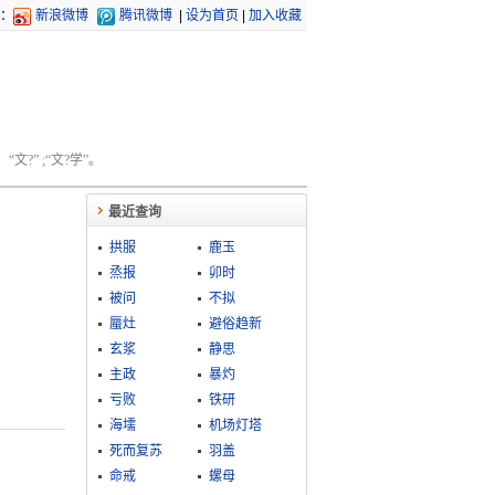
：
新浪微博
腾讯微博
|
设为首页
|
加入收藏
文?” ;“文?学”。
最近查询
拱服
鹿玉
烝报
卯时
被问
不拟
蜃灶
避俗趋新
玄浆
静思
主政
暴灼
亏败
铁研
海壖
机场灯塔
死而复苏
羽盖
命戒
螺母