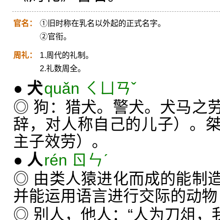
官名：
①旧时称在乳名以外起的正式名字。
②官衔。
周礼：
1.周代的礼制。
2.礼数周全。
●
犬
quǎn ㄑㄩㄢˇ
◎ 狗：猎犬。警犬。犬马之
辞，对人称自己的儿子）。
主子效劳）。
●
人
rén ㄖㄣˊ
◎ 由类人猿进化而成的能制
并能运用语言进行交际的动物
◎ 别人，他人：“人为刀俎，