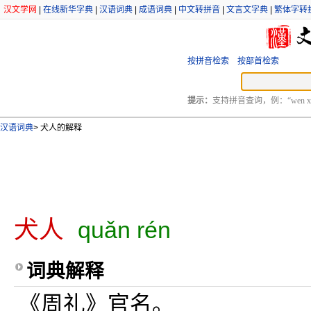
汉文学网
|
在线新华字典
|
汉语词典
|
成语词典
|
中文转拼音
|
文言文字典
|
繁体字转
按拼音检索
按部首检索
提示：
支持拼音查询，例：“wen xu
汉语词典
>
犬人的解释
犬人
quǎn rén
词典解释
《周礼》官名。