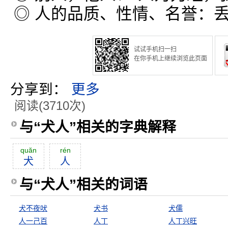
◎ 人的品质、性情、名誉：
试试手机扫一扫
在你手机上继续浏览此页面
分享到：
更多
阅读(3710次)
与“犬人”相关的字典解释
quăn
rén
犬
人
与“犬人”相关的词语
犬不夜吠
犬书
犬儒
人一己百
人丁
人丁兴旺