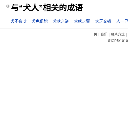
与“犬人”相关的成语
犬不夜吠
犬兔俱毙
犬吠之盗
犬吠之警
犬牙交错
人一
|
|
关于我们
联系方式
粤ICP备1010