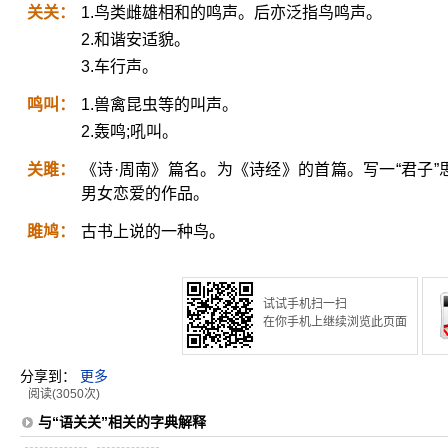
关关：
1.鸟类雌雄相和的鸣声。后亦泛指鸟鸣声。
2.和谐安适貌。
3.车行声。
鸣叫：
1.兽禽昆虫等的叫声。
2.轰鸣;吼叫。
关雎：
《诗·周南》篇名。为《诗经》的首篇。写一“君子”
男女恋爱的作品。
雎鸠：
古书上说的一种鸟。
试试手机扫一扫
在你手机上继续浏览此页面
分享到：
更多
阅读(3050次)
与“语关关”相关的字典解释