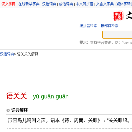
汉文学网
|
在线新华字典
|
汉语词典
|
成语词典
|
中文转拼音
|
文言文字典
|
繁体字转
按拼音检索
按部首检索
提示：
支持拼音查询，例：“wen xu
汉语词典
>
语关关的解释
语关关
yǔ guān guān
词典解释
形容鸟儿鸣叫之声。语本《诗．周南．关雎》﹕“关关雎鸠。