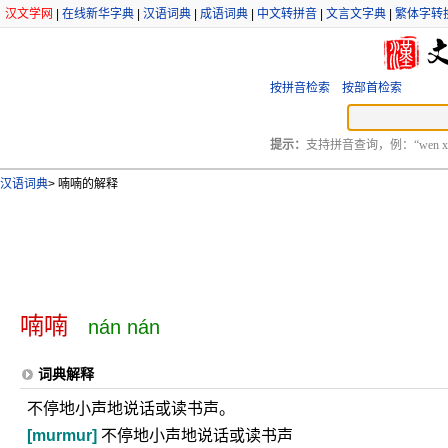
汉文学网
|
在线新华字典
|
汉语词典
|
成语词典
|
中文转拼音
|
文言文字典
|
繁体字转
按拼音检索
按部首检索
提示：
支持拼音查询，例：“wen xu
汉语词典
>
喃喃的解释
喃喃
nán nán
词典解释
不停地小声地说话或读书声。
[murmur]
不停地小声地说话或读书声