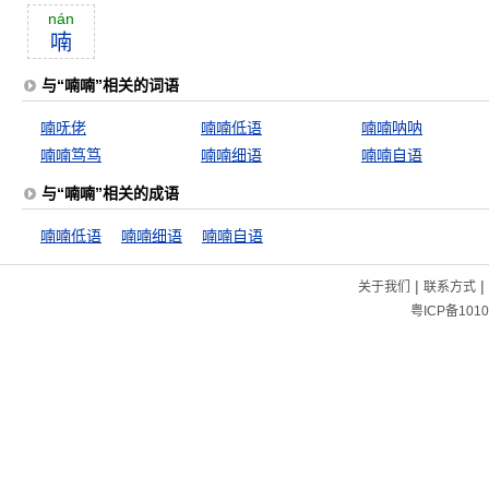
nán
喃
与“喃喃”相关的词语
喃呒佬
喃喃低语
喃喃呐呐
喃喃笃笃
喃喃细语
喃喃自语
与“喃喃”相关的成语
喃喃低语
喃喃细语
喃喃自语
|
|
关于我们
联系方式
粤ICP备1010