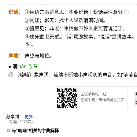
说话：
①用语言表达意思：不要说话｜说话要注意分寸。
②闲谈；聊天：找个人说话消磨时间。
③提意见；非议：事情做不好人家可要说话了。
④唐宋曲艺形式。“话”意即故事，“说话”是讲故事
本”。
声地：
声望与地位。
●
喃
nán ㄋㄢˊ
◎ 〔喃喃〕象声词，连续不断地小声唠叨的声音，如“喃喃自
试试手机扫一扫
在你手机上继续浏览此页面
分享到：
更多
阅读(12275次)
与“喃喃”相关的字典解释