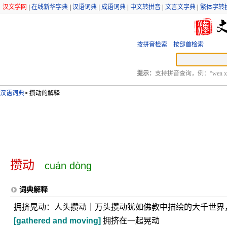
汉文学网
|
在线新华字典
|
汉语词典
|
成语词典
|
中文转拼音
|
文言文字典
|
繁体字转
按拼音检索
按部首检索
提示：
支持拼音查询，例：“wen xu
汉语词典
>
攒动的解释
攒动
cuán dòng
词典解释
拥挤晃动：人头攒动｜万头攒动犹如佛教中描绘的大千世界
[gathered and moving]
拥挤在一起晃动