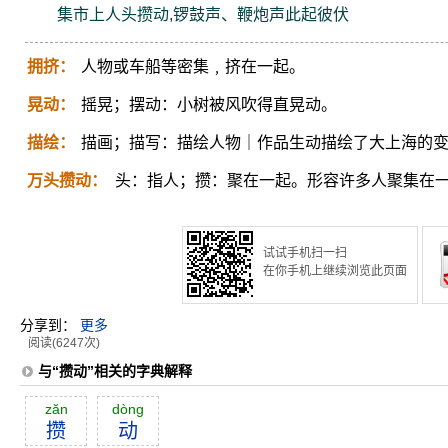
集市上人头攒动,锣鼓声、鞭炮声此起彼伏
拥挤：
人物或车船等密集﹐挤在一起。
晃动：
摇晃；摆动：小树被风吹得直晃动。
描绘：
描画；描写：描绘人物｜作品生动描绘了大上海的
万头攒动：
头：指人；攒：聚在一起。形容许多人聚集在
试试手机扫一扫
在你手机上继续浏览此页面
分享到：
更多
阅读(6247次)
与“攒动”相关的字典解释
zăn
dòng
攒
动