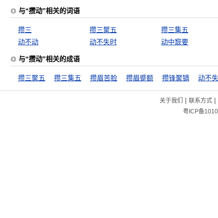
与“攒动”相关的词语
攒三
攒三聚五
攒三集五
动不动
动不失时
动中窾要
与“攒动”相关的成语
攒三聚五
攒三集五
攒眉苦脸
攒眉蹙额
攒锋聚镝
动不
|
|
关于我们
联系方式
粤ICP备1010