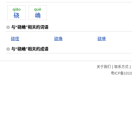
qiāo
què
硗
崅
与“硗崅”相关的词语
硗垤
硗埆
硗塉
与“硗崅”相关的成语
|
|
关于我们
联系方式
粤ICP备1010