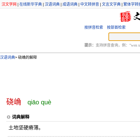
汉文学网
|
在线新华字典
|
汉语词典
|
成语词典
|
中文转拼音
|
文言文字典
|
繁体字转
按拼音检索
按部首检索
提示：
支持拼音查询，例：“wen xu
汉语词典
>
硗崅的解释
硗崅
qiāo què
词典解释
土地坚硬瘠薄。