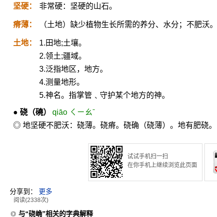
坚硬：
非常硬：坚硬的山石。
瘠薄：
（土地）缺少植物生长所需的养分、水分；不肥沃
土地：
1.田地;土壤。
2.领土;疆域。
3.泛指地区，地方。
4.测量地形。
5.神名。指掌管﹑守护某个地方的神。
●
硗
（磽）
qiāo ㄑㄧㄠˉ
◎ 地坚硬不肥沃：硗薄。硗瘠。硗确（硗薄）。地有肥硗。
试试手机扫一扫
在你手机上继续浏览此页面
分享到：
更多
阅读(2338次)
与“硗崅”相关的字典解释