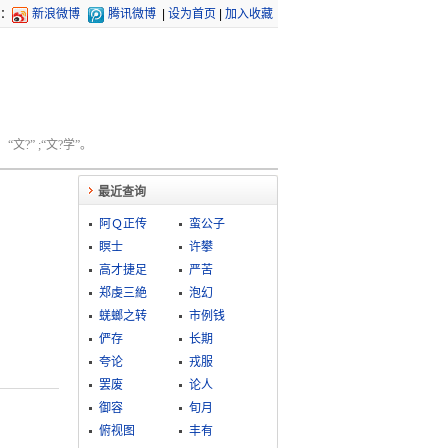
：
新浪微博
腾讯微博
|
设为首页
|
加入收藏
文?” ;“文?学”。
最近查询
阿Ｑ正传
蛮公子
瞑士
许攀
高才捷足
严苦
郑虔三絶
泡幻
蜣螂之转
市例钱
俨存
长期
夸论
戎服
罢废
论人
御容
旬月
俯视图
丰有