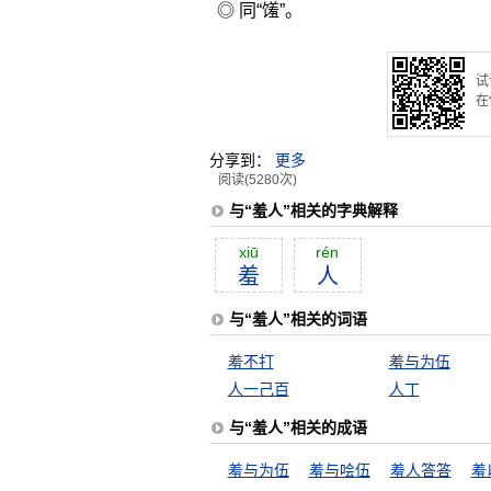
◎ 同“馐”。
试
在
分享到：
更多
阅读(5280次)
与“羞人”相关的字典解释
xiū
rén
羞
人
与“羞人”相关的词语
羞不打
羞与为伍
人一己百
人丁
与“羞人”相关的成语
羞与为伍
羞与哙伍
羞人答答
羞