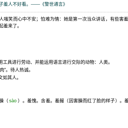
幌子羞人不好看。——《警世通言》
人嗤笑而心中不安；怕难为情：她是第一次当众讲话，有些害
起羞来了。
使用工具进行劳动、并能运用语言进行交际的动物：人类。
肉”。待人热诚。
文如其人。
臊（
sào
）。羞愧。含羞。羞赧（因害臊而红了脸的样子）。