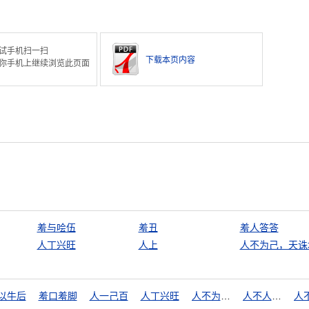
试手机扫一扫
下载本页内容
你手机上继续浏览此页面
羞与哙伍
羞丑
羞人答答
人丁兴旺
人上
人不为己，天诛
以牛后
羞口羞脚
人一己百
人丁兴旺
人不为己，天诛地灭
人不人，鬼不鬼