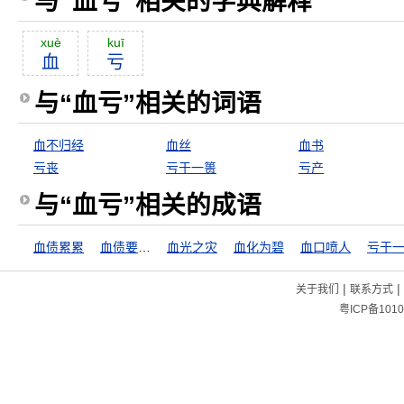
与“血亏”相关的字典解释
xuè
kuī
血
亏
与“血亏”相关的词语
血不归经
血丝
血书
亏丧
亏于一篑
亏产
与“血亏”相关的成语
血债累累
血债要用血来还
血光之灾
血化为碧
血口喷人
亏于
|
|
关于我们
联系方式
粤ICP备1010