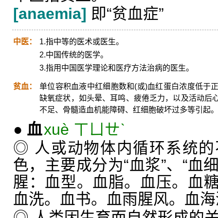
[anaemia]
即“贫血症”
中医：
1.指中等的医术或医生。
2.中国传统的医学。
3.指用中国医学理论和医疗方法治病的医生。
贫血：
单位容积血液中红细胞数和(或)血红蛋白浓度低于
缺氧症状，如头晕、耳鸣、疲倦乏力，以及活动后
不足、骨髓造血机能障碍、红细胞破坏过多等引起
●
血
xuè ㄒㄩㄝˋ
◎ 人或动物体内循环系统
色，主要成分为“血浆”、“血细
腥：血型。血脂。血压。血
血洗。血书。血雨腥风。血海
◎ 人类因生育而自然形成的