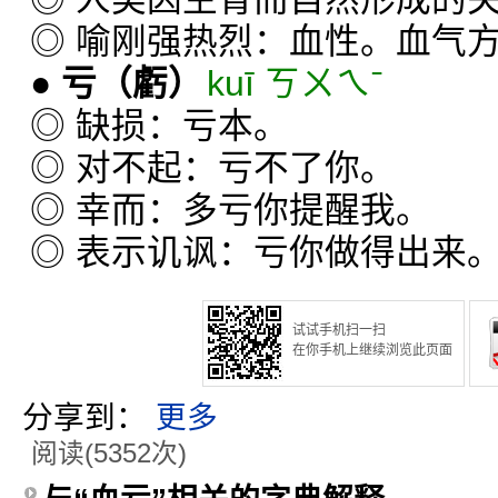
◎ 喻刚强热烈：血性。血气
●
亏
（虧）
kuī ㄎㄨㄟˉ
◎ 缺损：亏本。
◎ 对不起：亏不了你。
◎ 幸而：多亏你提醒我。
◎ 表示讥讽：亏你做得出来
试试手机扫一扫
在你手机上继续浏览此页面
分享到：
更多
阅读(5352次)