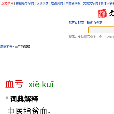
汉文学网
|
在线新华字典
|
汉语词典
|
成语词典
|
中文转拼音
|
文言文字典
|
繁体字转
按拼音检索
按部首检索
提示：
支持拼音查询，例：“wen xu
汉语词典
>
血亏的解释
血亏
xiě kuī
词典解释
中医指贫血。