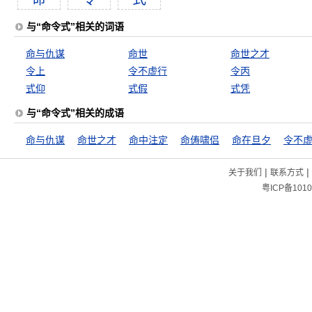
与“命令式”相关的词语
命与仇谋
命世
命世之才
令上
令不虚行
令丙
式仰
式假
式凭
与“命令式”相关的成语
命与仇谋
命世之才
命中注定
命俦啸侣
命在旦夕
令不
|
|
关于我们
联系方式
粤ICP备1010