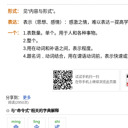
形式：
见“内容与形式”。
表达：
表示（思想、感情）：感激之情，难以表达ㄧ提高
一个：
1.表数量。单个。用于人和各种事物。
2.整个。
3.用在动词和补语之间，表示程度。
4.跟名词﹑动词结合，用在谓语动词前，表示快速
试试手机扫一扫
在你手机上继续浏览此页面
分享到：
更多
阅读(2950次)
与“命令式”相关的字典解释
mìng
lìng
shì
命
令
式