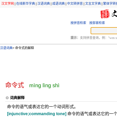
汉文学网
|
在线新华字典
|
汉语词典
|
成语词典
|
中文转拼音
|
文言文字典
|
繁体字转
按拼音检索
按部首检索
提示：
支持拼音查询，例：“wen xu
汉语词典
>
命令式的解释
命令式
mìng lìng shì
词典解释
命令的语气或表达它的一个动词形式。
[injunctive;commanding tone]
命令的语气或表达它的一