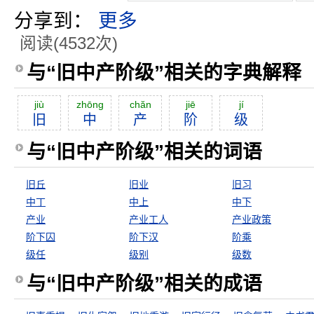
分享到：
更多
阅读(4532次)
与“旧中产阶级”相关的字典解释
jiù
zhōng
chăn
jiē
jí
旧
中
产
阶
级
与“旧中产阶级”相关的词语
旧丘
旧业
旧习
中丁
中上
中下
产业
产业工人
产业政策
阶下囚
阶下汉
阶乘
级任
级别
级数
与“旧中产阶级”相关的成语