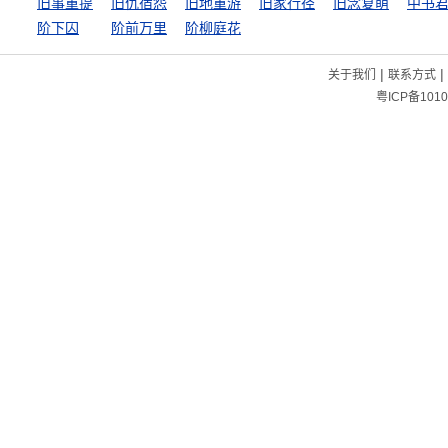
旧事重提
旧仇宿怨
旧地重游
旧家行径
旧念复萌
中书
阶下囚
阶前万里
阶柳庭花
|
|
关于我们
联系方式
粤ICP备1010