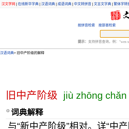
汉文学网
|
在线新华字典
|
汉语词典
|
成语词典
|
中文转拼音
|
文言文字典
|
繁体字转
按拼音检索
按部首检索
提示：
支持拼音查询，例：“wen xu
汉语词典
>
旧中产阶级的解释
旧中产阶级
jiù zhōng chǎn j
词典解释
与“新中产阶级”相对。详“中产