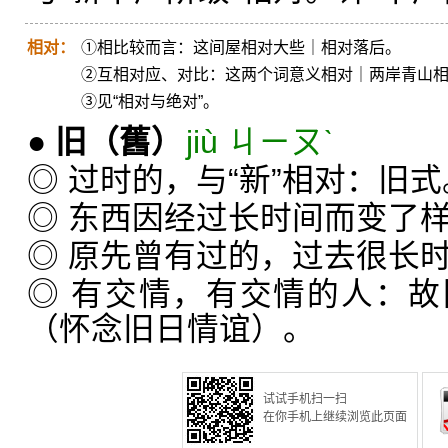
相对：
①相比较而言：这间屋相对大些｜相对落后。
②互相对应、对比：这两个词意义相对｜两岸青山
③见“相对与绝对”。
●
旧
（舊）
jiù ㄐㄧㄡˋ
◎ 过时的，与“新”相对：旧
◎ 东西因经过长时间而变了
◎ 原先曾有过的，过去很长
◎ 有交情，有交情的人：
（怀念旧日情谊）。
试试手机扫一扫
在你手机上继续浏览此页面