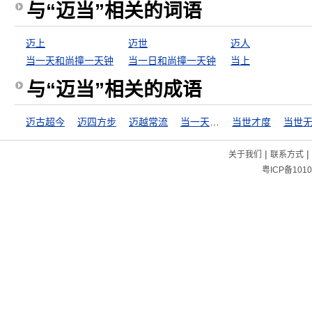
与“迈当”相关的词语
迈上
迈世
迈人
当一天和尚撞一天钟
当一日和尚撞一天钟
当上
与“迈当”相关的成语
迈古超今
迈四方步
迈越常流
当一天和尚撞一天钟
当世才度
当世
|
|
关于我们
联系方式
粤ICP备1010