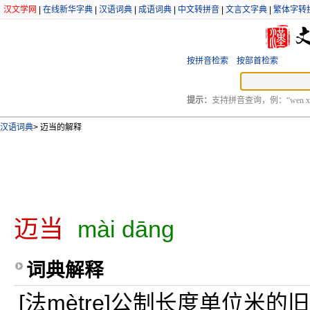
汉文学网
|
在线新华字典
|
汉语词典
|
成语词典
|
中文转拼音
|
文言文字典
|
繁体字转
按拼音检索
按部首检索
提示：
支持拼音查询，例：“wen xu
汉语词典
>
迈当的解释
迈当
mài dāng
词典解释
[法mètre]公制长度单位米的