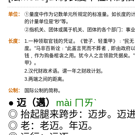
单位：
①量度中作为记数单元所规定的标准量。如长度的计量
的计量单位是“秒”等。
②指机关、团体或属于机关、团体的各个部门：事
长度：
1.一种领取官钱的凭证。《管子．轻重甲》﹕“民
度。”马非百新诠﹕“此盖言死而不葬者﹐即由政府
钱﹐作为购备棺衾之用。犹今人之言领款凭据矣。
甲》。
2.汉代财政术语。谓一年之财政计划。
3.两端之间的距离。
公制：
国际公制的简称。
●
迈
（邁）
mài ㄇㄞˋ
◎ 抬起腿来跨步：迈步。迈
◎ 老：老迈。年迈。