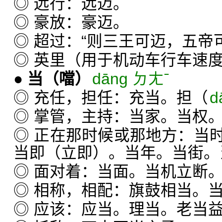
◎ 远行：远迈。
◎ 豪放：豪迈。
◎ 超过：“则三王可迈，五帝
◎ 英里（用于机动车行车速
●
当
（噹）
dāng ㄉㄤˉ
◎ 充任，担任：充当。担（
d
◎ 掌管，主持：当家。当权
◎ 正在那时候或那地方：当
当即（立即）。当年。当街。
◎ 面对着：当面。当机立断
◎ 相称，相配：旗鼓相当。
◎ 应该：应当。理当。老当