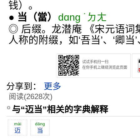
钱）。
●
当
（當）
dɑng ˙ㄉㄤ
◎ 后缀。龙潜庵 《宋元语词
人称的附缀，如‘吾当’、‘卿当’
试试手机扫一扫
在你手机上继续浏览此页面
分享到：
更多
阅读(2628次)
与“迈当”相关的字典解释
mài
dāng
迈
当