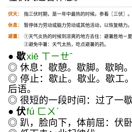
伏天：
指三伏时期，是一年中最热的时候。参看〖三伏〗
休息：
暂停体力劳动或脑力劳动或其他活动，以恢复精力
避暑：
①天气炎热的时候到凉爽的地方去住：避暑胜地ㄧ
②避免中暑：天气太热，吃点避暑的药。
●
歇
xiē ㄒㄧㄝˉ
◎ 休息：歇憩。歇脚。歇晌
◎ 停止：歇止。歇业。歇工
后语。
◎ 很短的一段时间：过了一
●
伏
fú ㄈㄨˊ
◎ 趴，脸向下，体前屈：伏