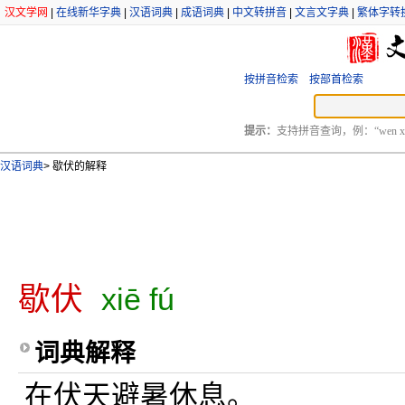
汉文学网
|
在线新华字典
|
汉语词典
|
成语词典
|
中文转拼音
|
文言文字典
|
繁体字转
按拼音检索
按部首检索
提示：
支持拼音查询，例：“wen xu
汉语词典
>
歇伏的解释
歇伏
xiē fú
词典解释
在伏天避暑休息。