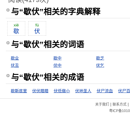
与“歇伏”相关的字典解释
xiē
fú
歇
伏
与“歇伏”相关的词语
歇业
歇中
歇乏
伏丑
伏中
伏乞
与“歇伏”相关的成语
歇斯底里
伏伏腊腊
伏低做小
伏地圣人
伏尸流血
|
|
关于我们
联系方式
粤ICP备1010