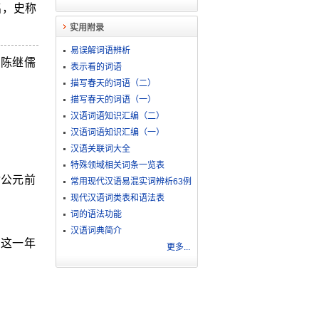
名，史称
实用附录
易误解词语辨析
，陈继儒
表示看的词语
描写春天的词语（二）
描写春天的词语（一）
汉语词语知识汇编（二）
汉语词语知识汇编（一）
汉语关联词大全
特殊领域相关词条一览表
指公元前
常用现代汉语易混实词辨析63例
现代汉语词类表和语法表
词的语法功能
汉语词典简介
，这一年
更多...