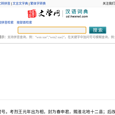
文转拼音
|
文言文字典
|
繁体字转换
关注我们
按拼音检索
按部首检索
提示：
支持拼音查询，例：“wen xue”;“wen2 xue2”。在关键字中加问号可模糊查询，例：“
年)的封号。考烈王元年出为相，封为春申君，赐淮北地十二县；后