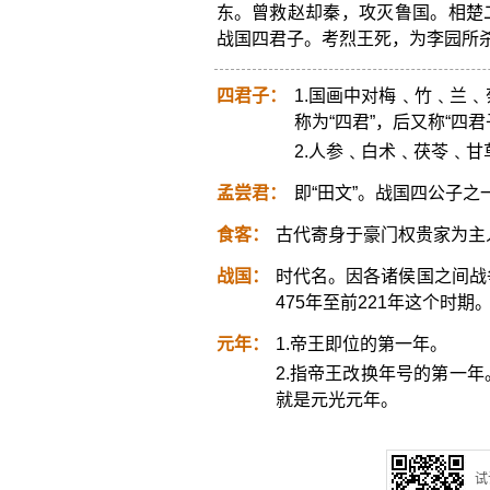
东。曾救赵却秦，攻灭鲁国。相楚
战国四君子。考烈王死，为李园所
四君子：
1.国画中对梅﹑竹﹑兰
称为“四君”，后又称“四君
2.人参﹑白术﹑茯苓﹑
孟尝君：
即“田文”。战国四公子
食客：
古代寄身于豪门权贵家为主
战国：
时代名。因各诸侯国之间战
475年至前221年这个时期
元年：
1.帝王即位的第一年。
2.指帝王改换年号的第一
就是元光元年。
试