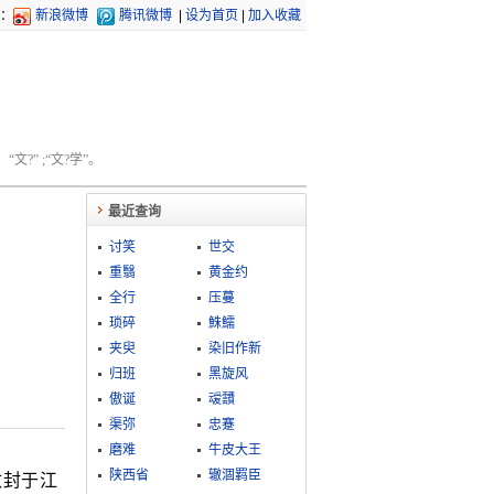
：
新浪微博
腾讯微博
|
设为首页
|
加入收藏
文?” ;“文?学”。
最近查询
讨笑
世交
重翳
黄金约
全行
压蔓
琐碎
鮢鱬
夹臾
染旧作新
归班
黑旋风
傲诞
叆靅
渠弥
忠蹇
磨难
牛皮大王
陕西省
辙涸羁臣
改封于江