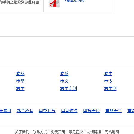
下载本页内容
你手机上继续浏览此页面
春丛
春丝
春中
申举
申义
申令
君主
君主专制
君主制
光漏泄
春兰秋菊
申冤吐气
申旦达夕
申祸无良
君命无二
君
|
|
|
|
|
关于我们
联系方式
免责声明
意见建议
友情链接
网站地图