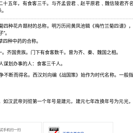
二十五年，有食客三千。与齐孟尝君﹑赵平原君﹑魏信陵君齐
杀。
﹑菊四种花卉题材的总称。明万历间黄凤池辑《梅竹兰菊四谱》
子”。
甘草四种中药的合称。
之一。齐国贵族。门下有食客数千。曾为齐、秦、魏国之相。
人谋划办事的人：食客三千人。
争不断而得名。西汉刘向编《战国策》始作为时代名称。一般
。
年。如汉武帝刘彻第一个年号是建元，建元七年改换年号为元光
试手机扫一扫