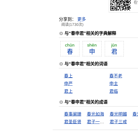
在
分享到：
更多
阅读(1730次)
与“春申君”相关的字典解释
chūn
shēn
jūn
春
申
君
与“春申君”相关的词语
春上
春不老
申严
申主
君上
君临
与“春申君”相关的成语
春事阑珊
春光如海
春光明媚
春
君圣臣贤
君子一言，快马一鞭
君子三戒