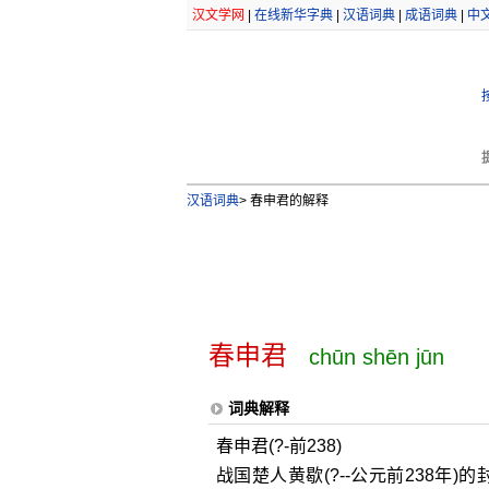
汉文学网
|
在线新华字典
|
汉语词典
|
成语词典
|
中
汉语词典
>
春申君的解释
春申君
chūn shēn jūn
词典解释
春申君(?-前238)
战国楚人黄歇(?--公元前238