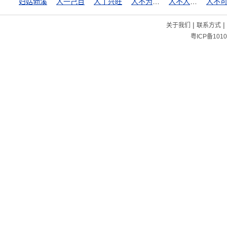
妇姑勃溪
人一己百
人丁兴旺
人不为己，天诛地灭
人不人，鬼不鬼
|
|
关于我们
联系方式
粤ICP备1010