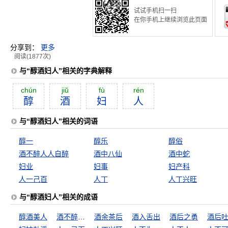
试试手机扫一扫
在你手机上继续浏览此页面
分享到：
更多
阅读(1877次)
与“醇酒妇人”相关的字典解释
chún
jiŭ
fù
rén
醇
酒
妇
人
与“醇酒妇人”相关的词语
醇一
醇乐
醇俗
酒不醉人人自醉
酒中八仙
酒中蛇
妇业
妇事
妇产科
人一己百
人丁
人丁兴旺
与“醇酒妇人”相关的成语
醇酒美人
酒不醉人人自醉
酒余茶后
酒入舌出
酒后之勇