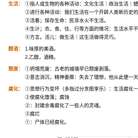
生活：
①指人或生物的各种活动：文化生活｜政治生活｜
②进行各种活动：我们生活在一个开辟人类新历史
③活着；保存生命：民非水火不生活。
④生计；衣、食、住、行等方面的情况：生活水平
⑤方言。活儿：做生活｜这生活做得灵巧。
醇酒：
1.味厚的美酒。
2.乙醇，酒精。
颓废：
①坍塌荒废：古老的城墙早已颓废剥落。
②意志消沉，精神委靡：失去了理想，他从此便一
腐化：
①思想行为变坏（多指过分贪图享乐）：生活腐化
②使腐化堕落；腐蚀
②：封建余毒腐化了一些人的灵魂。
③腐烂
①：尸体已经腐化。