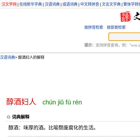
汉文学网
|
在线新华字典
|
汉语词典
|
成语词典
|
中文转拼音
|
文言文字典
|
繁体字转
按拼音检索
按部首检索
提示：
支持拼音查询，例：“wen xu
汉语词典
>
醇酒妇人的解释
醇酒妇人
chún jiǔ fù rén
词典解释
醇酒：味厚的酒。比喻颓废腐化的生活。