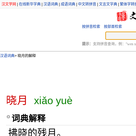
汉文学网
|
在线新华字典
|
汉语词典
|
成语词典
|
中文转拼音
|
文言文字典
|
繁体字转
按拼音检索
按部首检索
提示：
支持拼音查询，例：“wen xu
汉语词典
>
晓月的解释
晓月
xiǎo yuè
词典解释
拂晓的残月。