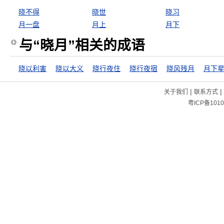
晓不得
晓世
晓习
月一盘
月上
月下
与“晓月”相关的成语
晓以利害
晓以大义
晓行夜住
晓行夜宿
晓风残月
月下
|
|
关于我们
联系方式
粤ICP备1010