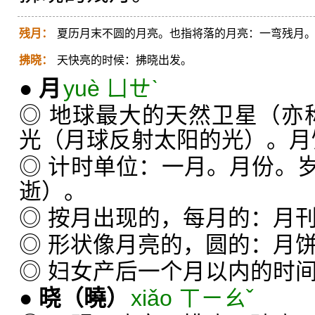
残月：
夏历月末不圆的月亮。也指将落的月亮：一弯残月
拂晓：
天快亮的时候：拂晓出发。
●
月
yuè ㄩㄝˋ
◎ 地球最大的天然卫星（亦称
光（月球反射太阳的光）。月
◎ 计时单位：一月。月份。
逝）。
◎ 按月出现的，每月的：月
◎ 形状像月亮的，圆的：月
◎ 妇女产后一个月以内的时
●
晓
（曉）
xiǎo ㄒㄧㄠˇ