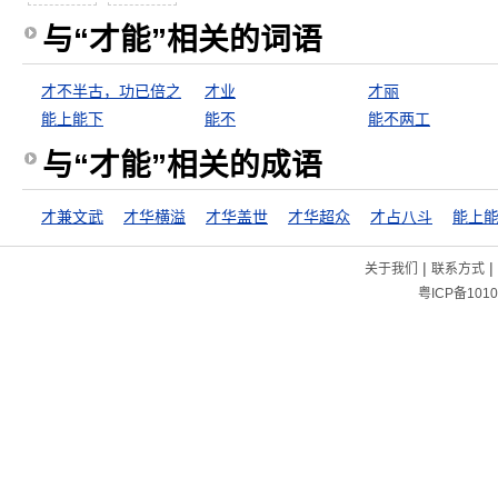
与“才能”相关的词语
才不半古，功已倍之
才业
才丽
能上能下
能不
能不两工
与“才能”相关的成语
才兼文武
才华横溢
才华盖世
才华超众
才占八斗
能上
|
|
关于我们
联系方式
粤ICP备1010