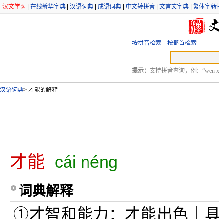
汉文学网
|
在线新华字典
|
汉语词典
|
成语词典
|
中文转拼音
|
文言文字典
|
繁体字转
按拼音检索
按部首检索
提示：
支持拼音查询，例：“wen xu
汉语词典
>
才能的解释
才能
cái néng
词典解释
①才智和能力：才能出色｜