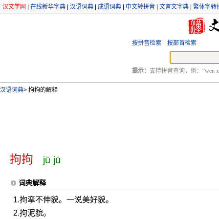
汉文学网
|
在线新华字典
|
汉语词典
|
成语词典
|
中文转拼音
|
文言文字典
|
繁体字转
按拼音检索
按部首检索
提示：
支持拼音查询，例：“wen xu
汉语词典
>
拘拘的解释
拘拘
jū jū
词典解释
1.拘挛不伸貌。一说美好貌。
2.拘泥貌。