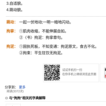
3.自适貌。
4.跳动貌。
跳动：
一起一伏地动;一明一暗地闪动。
拘挛：
①肌肉收缩，不能伸展自如。
②〈书〉拘泥：拘挛章句。
拘泥：
①固执死板，不知变通：拘泥原文，食古不化。
②拘束：平生狂饮无拘泥。
试试手机扫一扫
在你手机上继续浏览此页面
分享到：
更多
阅读(3372次)
与“拘拘”相关的字典解释