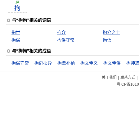
jū
拘
与“拘拘”相关的词语
拘世
拘介
拘介之士
拘俗
拘俗守常
拘信
与“拘拘”相关的成语
拘俗守常
拘奇抉异
拘挛补衲
拘文牵义
拘文牵俗
拘神
|
|
关于我们
联系方式
粤ICP备1010