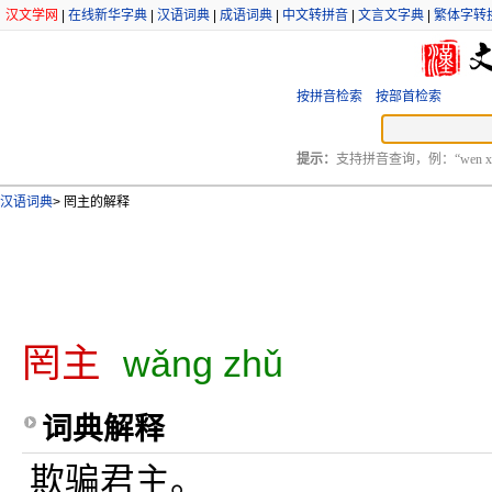
汉文学网
|
在线新华字典
|
汉语词典
|
成语词典
|
中文转拼音
|
文言文字典
|
繁体字转
按拼音检索
按部首检索
提示：
支持拼音查询，例：“wen xu
汉语词典
>
罔主的解释
罔主
wǎng zhǔ
词典解释
欺骗君主。