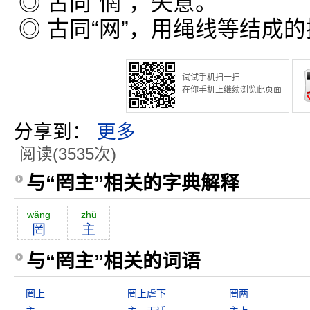
◎ 古同“惘”，失意。
◎ 古同“网”，用绳线等结成
试试手机扫一扫
在你手机上继续浏览此页面
分享到：
更多
阅读(3535次)
与“罔主”相关的字典解释
wăng
zhŭ
罔
主
与“罔主”相关的词语
罔上
罔上虐下
罔两