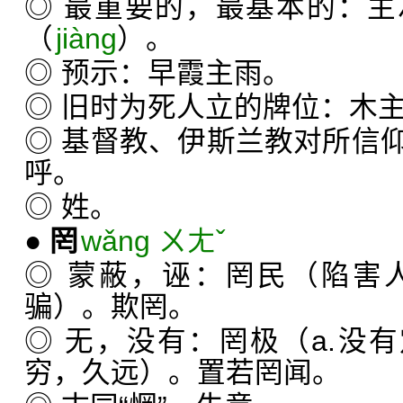
◎ 最重要的，最基本的：
（
jiàng
）。
◎ 预示：早霞主雨。
◎ 旧时为死人立的牌位：木
◎ 基督教、伊斯兰教对所信
呼。
◎ 姓。
●
罔
wǎng ㄨㄤˇ
◎ 蒙蔽，诬：罔民（陷害
骗）。欺罔。
◎ 无，没有：罔极（a.没有
穷，久远）。置若罔闻。