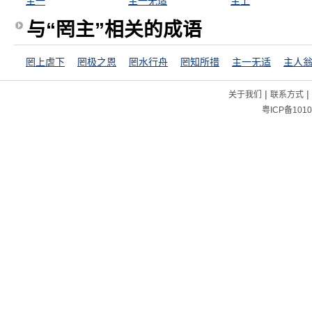
主一
主一无适
主上
与“罔主”相关的成语
罔上虐下
罔极之恩
罔水行舟
罔知所措
主一无适
主人
|
|
关于我们
联系方式
粤ICP备1010