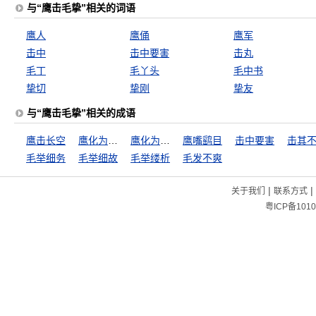
与“鹰击毛挚”相关的词语
鹰人
鹰俑
鹰军
击中
击中要害
击丸
毛丁
毛丫头
毛中书
挚切
挚刚
挚友
与“鹰击毛挚”相关的成语
鹰击长空
鹰化为鸠，众鸟犹恶其眼
鹰化为鸠，犹憎其眼
鹰嘴鹞目
击中要害
击其
毛举细务
毛举细故
毛举缕析
毛发不爽
|
|
关于我们
联系方式
粤ICP备1010