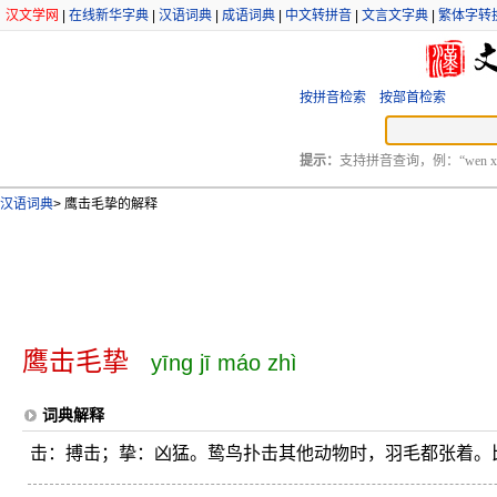
汉文学网
|
在线新华字典
|
汉语词典
|
成语词典
|
中文转拼音
|
文言文字典
|
繁体字转
按拼音检索
按部首检索
提示：
支持拼音查询，例：“wen xu
汉语词典
>
鹰击毛挚的解释
鹰击毛挚
yīng jī máo zhì
词典解释
击：搏击；挚：凶猛。鸷鸟扑击其他动物时，羽毛都张着。