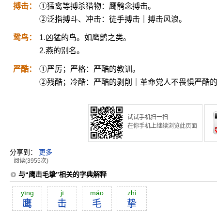
搏击：
①猛禽等搏杀猎物：鹰鹘念搏击。
②泛指搏斗、冲击：徒手搏击｜搏击风浪。
鸷鸟：
1.凶猛的鸟。如鹰鹯之类。
2.燕的别名。
严酷：
①严厉；严格：严酷的教训。
②残酷；冷酷：严酷的剥削｜革命党人不畏惧严酷
试试手机扫一扫
在你手机上继续浏览此页面
分享到：
更多
阅读(3955次)
与“鹰击毛挚”相关的字典解释
yīng
jī
máo
zhì
鹰
击
毛
挚